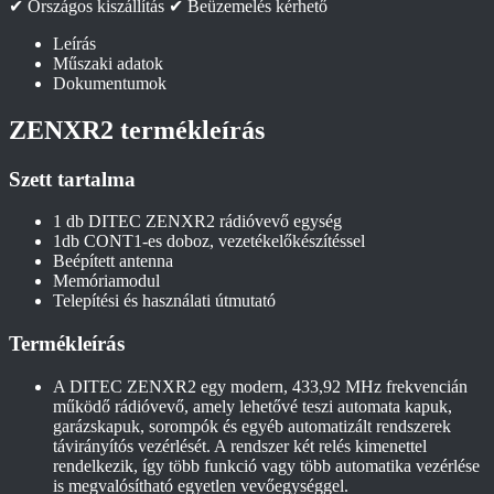
✔ Országos kiszállítás
✔ Beüzemelés kérhető
Leírás
Műszaki adatok
Dokumentumok
ZENXR2 termékleírás
Szett tartalma
1 db DITEC ZENXR2 rádióvevő egység
1db CONT1-es doboz, vezetékelőkészítéssel
Beépített antenna
Memóriamodul
Telepítési és használati útmutató
Termékleírás
A DITEC ZENXR2 egy modern, 433,92 MHz frekvencián
működő rádióvevő, amely lehetővé teszi automata kapuk,
garázskapuk, sorompók és egyéb automatizált rendszerek
távirányítós vezérlését. A rendszer két relés kimenettel
rendelkezik, így több funkció vagy több automatika vezérlése
is megvalósítható egyetlen vevőegységgel.