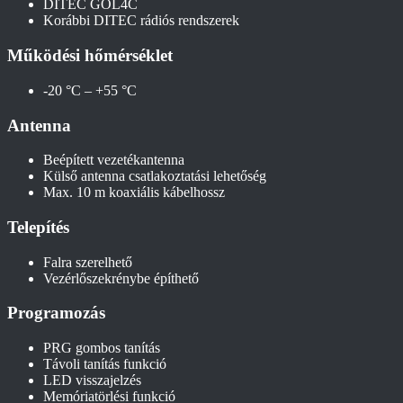
DITEC GOL4C
Korábbi DITEC rádiós rendszerek
Működési hőmérséklet
-20 °C – +55 °C
Antenna
Beépített vezetékantenna
Külső antenna csatlakoztatási lehetőség
Max. 10 m koaxiális kábelhossz
Telepítés
Falra szerelhető
Vezérlőszekrénybe építhető
Programozás
PRG gombos tanítás
Távoli tanítás funkció
LED visszajelzés
Memóriatörlési funkció