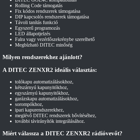
Rolling Code támogatás
Fix kódos rendszerek támogatása
DIP kapcsolós rendszerek támogatása
Távoli tanítás funkció
Egyszerű programozás
LED állapotjelzés
Falra vagy vezérlőszekrénybe szerelhető
Megbízható DITEC minőség
Milyen rendszerekhez ajánlott?
A DITEC ZENXR2 ideális választás:
tolókapu automatizálásokhoz,
kétszárnyú kapunyitókhoz,
egyszárnyú kapunyitókhoz,
garázskapu automatizálásokhoz,
sorompókhoz,
ipari kapurendszerekhez,
meglévő DITEC rendszerek bővítéséhez,
további távirányítók integrálásához.
Miért válassza a DITEC ZENXR2 rádióvevőt?