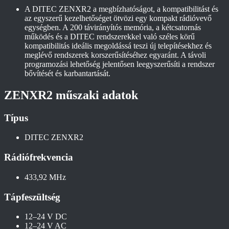
A DITEC ZENXR2 a megbízhatóságot, a kompatibilitást és
az egyszerű kezelhetőséget ötvözi egy kompakt rádióvevő
egységben. A 200 távirányítós memória, a kétcsatornás
működés és a DITEC rendszerekkel való széles körű
kompatibilitás ideális megoldássá teszi új telepítésekhez és
meglévő rendszerek korszerűsítéséhez egyaránt. A távoli
programozási lehetőség jelentősen leegyszerűsíti a rendszer
bővítését és karbantartását.
ZENXR2 műszaki adatok
Típus
DITEC ZENXR2
Rádiófrekvencia
433,92 MHz
Tápfeszültség
12–24 V DC
12–24 V AC