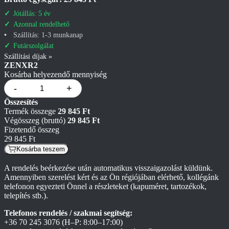
Jótállás: 5 év
Azonnal rendelhető
Szállítás: 1-3 munkanap
Futárszolgálat
Szállítási díjak »
ZENXR2
Kosárba helyezendő mennyiség
-
+
Összesítés
Termék összege
29 845 Ft
Végösszeg (bruttó)
29 845 Ft
Fizetendő összeg
29 845 Ft
Kosárba teszem
A rendelés beérkezése után automatikus visszaigazolást küldünk.
Amennyiben szerelést kért és az Ön régiójában elérhető, kollégánk
telefonon egyezteti Önnel a részleteket (kapuméret, tartozékok,
telepítés stb.).
Telefonos rendelés / szakmai segítség:
+36 70 245 3076
(H–P: 8:00–17:00)