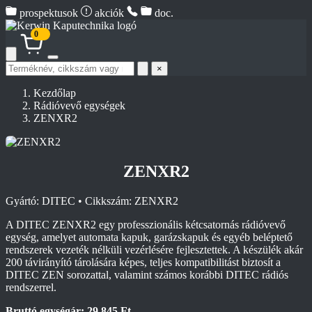
prospektusok
akciók
doc.
0
Termék
×
keresése
Kezdőlap
Rádióvevő egységek
ZENXR2
ZENXR2
Gyártó: DITEC • Cikkszám: ZENXR2
A DITEC ZENXR2 egy professzionális kétcsatornás rádióvevő
egység, amelyet automata kapuk, garázskapuk és egyéb beléptető
rendszerek vezeték nélküli vezérlésére fejlesztettek. A készülék akár
200 távirányító tárolására képes, teljes kompatibilitást biztosít a
DITEC ZEN sorozattal, valamint számos korábbi DITEC rádiós
rendszerrel.
Bruttó egységár: 29 845 Ft