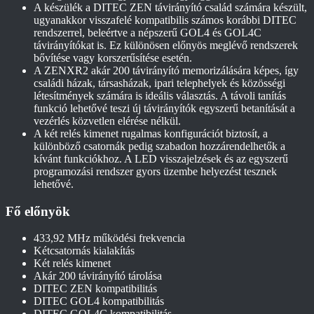
A készülék a DITEC ZEN távirányító család számára készült,
ugyanakkor visszafelé kompatibilis számos korábbi DITEC
rendszerrel, beleértve a népszerű GOL4 és GOL4C
távirányítókat is. Ez különösen előnyös meglévő rendszerek
bővítése vagy korszerűsítése esetén.
A ZENXR2 akár 200 távirányító memorizálására képes, így
családi házak, társasházak, ipari telephelyek és közösségi
létesítmények számára is ideális választás. A távoli tanítás
funkció lehetővé teszi új távirányítók egyszerű betanítását a
vezérlés közvetlen elérése nélkül.
A két relés kimenet rugalmas konfigurációt biztosít, a
különböző csatornák pedig szabadon hozzárendelhetők a
kívánt funkciókhoz. A LED visszajelzések és az egyszerű
programozási rendszer gyors üzembe helyezést tesznek
lehetővé.
Fő előnyök
433,92 MHz működési frekvencia
Kétcsatornás kialakítás
Két relés kimenet
Akár 200 távirányító tárolása
DITEC ZEN kompatibilitás
DITEC GOL4 kompatibilitás
DITEC GOL4C kompatibilitás