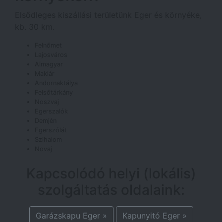
Elsődleges kiszállási területünk Eger és környéke,
kb. 30 km.
Felnőmet
Lajosváros
Almagyar
Maklár
Andornaktálya
Felsőtárkány
Noszvaj
Egerszalók
Demjén
Egerszólát
Szihalom
Novaj
Kapcsolódó helyi (lokális)
szolgáltatás oldalaink:
Garázskapu Eger »
Kapunyitó Eger »