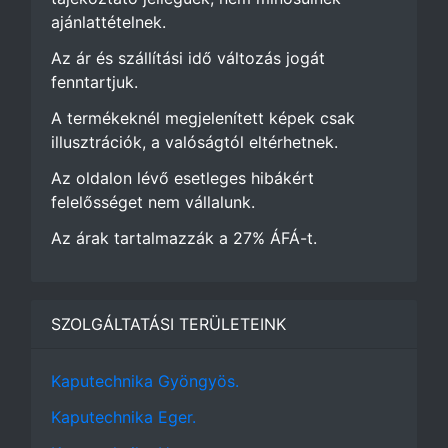
ajánlattételnek.
Az ár és szállítási idő változás jogát
fenntartjuk.
A termékeknél megjelenített képek csak
illusztrációk, a valóságtól eltérhetnek.
Az oldalon lévő esetleges hibákért
felelősséget nem vállalunk.
Az árak tartalmazzák a 27% ÁFÁ-t.
SZOLGÁLTATÁSI TERÜLETEINK
Kaputechnika Gyöngyös.
Kaputechnika Eger.