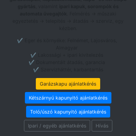
gyártás
, valamint
ipari kapuk, sorompók és
automata üvegajtók
. Felmérés → műszaki
egyeztetés → telepítés → átadás → szerviz, egy
kézben.
✔ Eger és környéke: Felnémet, Lajosváros,
Almagyar
✔ Lakossági + ipari kivitelezés
✔ Dokumentált átadás, garancia
✔ Szervizháttér, karbantartás
Garázskapu ajánlatkérés
Kétszárnyú kapunyitó ajánlatkérés
Toló/úszó kapunyitó ajánlatkérés
Ipari / egyéb ajánlatkérés
Hívás