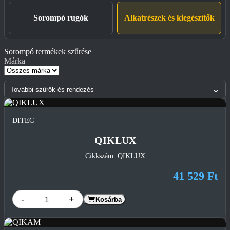
Sorompó rugók
Alkatrészek és kiegészítők
Sorompó termékek szűrése
Márka
⌄
További szűrők és rendezés
DITEC
QIKLUX
Cikkszám: QIKLUX
41 529 Ft
-
+
Kosárba