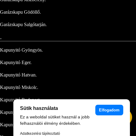
Garázskapu Gödöllő.
Garázskapu Salgótarján.
-
Kapunyitó Gyöngyös.
Kapunyitó Eger.
Kapunyitó Hatvan.
Kapunyitó Miskolc.
Kapunyitó Budapest.
Sütik használata
Elfogadom
Kapunyitó Jászberény.
⚡︎
Ez a weboldal sütiket használ a jobb
Gyors ajánlat
felhasználói élmény érdekében.
Kapunyitó Gödöllő.
Adatkezelési tájékoztató