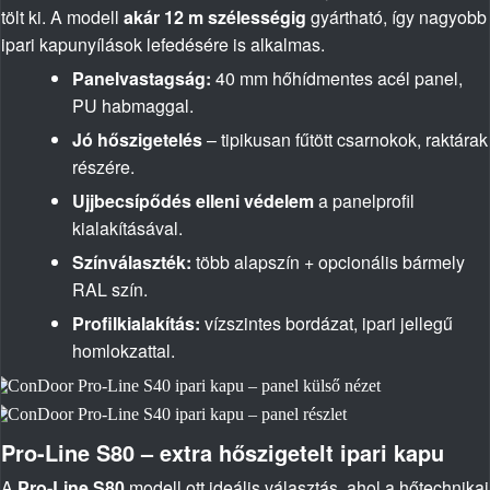
tölt ki. A modell
akár 12 m szélességig
gyártható, így nagyobb
ipari kapunyílások lefedésére is alkalmas.
Panelvastagság:
40 mm hőhídmentes acél panel,
PU habmaggal.
Jó hőszigetelés
– tipikusan fűtött csarnokok, raktárak
részére.
Ujjbecsípődés elleni védelem
a panelprofil
kialakításával.
Színválaszték:
több alapszín + opcionális bármely
RAL szín.
Profilkialakítás:
vízszintes bordázat, ipari jellegű
homlokzattal.
Pro-Line S80 – extra hőszigetelt ipari kapu
A
Pro-Line S80
modell ott ideális választás, ahol a hőtechnikai