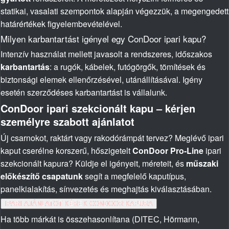
statikai, vasalati szempontok alapján végezzük, a megengedett
határértékek figyelembevételével.
Milyen karbantartást igényel egy ConDoor ipari kapu?
Intenzív használat mellett javasolt a rendszeres, időszakos
karbantartás
: a rugók, kábelek, futógörgők, tömítések és
biztonsági elemek ellenőrzésével, utánállításával. Igény
esetén szerződéses karbantartást is vállalunk.
ConDoor ipari szekcionált kapu – kérjen
személyre szabott ajánlatot
Új csarnokot, raktárt vagy rakodórámpát tervez? Meglévő ipari
kaput cserélne korszerű, hőszigetelt
ConDoor Pro-Line
ipari
szekcionált kapura? Küldje el igényeit, méreteit, és
műszaki
előkészítő csapatunk
segít a megfelelő kaputípus,
panelkialakítás, sínvezetés és meghajtás kiválasztásában.
IPARI AJÁNLATOT KÉREK CONDOOR KAPURA
Ha több márkát is összehasonlítana (DITEC, Hörmann,