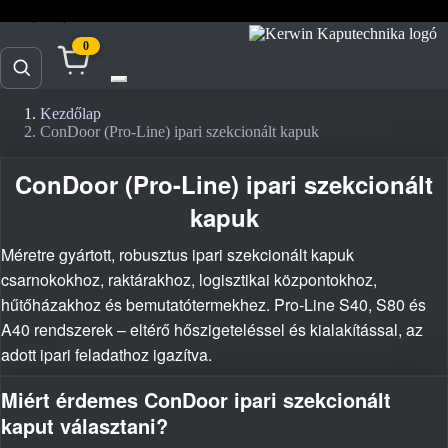
prospektusok
akciók
doc.
0
Kezdőlap
ConDoor (Pro-Line) ipari szekcionált kapuk
ConDoor (Pro-Line) ipari szekcionált
kapuk
Méretre gyártott, robusztus ipari szekcionált kapuk
csarnokokhoz, raktárakhoz, logisztikai központokhoz,
hűtőházakhoz és bemutatótermekhez. Pro-Line S40, S80 és
A40 rendszerek – eltérő hőszigeteléssel és kialakítással, az
adott ipari feladathoz igazítva.
Miért érdemes ConDoor ipari szekcionált
kaput választani?