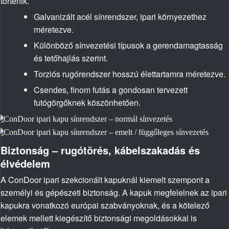
történik.
Galvanizált acél sínrendszer, ipari környezethez
méretezve.
Különböző sínvezetési típusok a gerendamagtasság
és tetőhajlás szerint.
Torziós rugórendszer hosszú élettartamra méretezve.
Csendes, finom futás a gondosan tervezett
futógörgőknek köszönhetően.
Biztonság – rugótörés, kábelszakadás és
élvédelem
A ConDoor ipari szekcionált kapuknál kiemelt szempont a
személyi és gépészeti biztonság. A kapuk megfelelnek az ipari
kapukra vonatkozó európai szabványoknak, és a kötelező
elemek mellett kiegészítő biztonsági megoldásokkal is