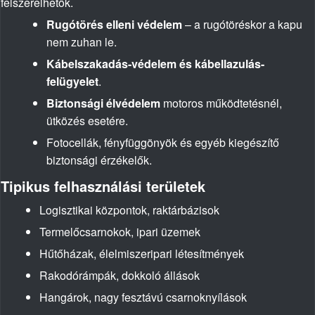
felszerelhetők.
Rugótörés elleni védelem
– a rugótöréskor a kapu
nem zuhan le.
Kábelszakadás-védelem és kábellazulás-
felügyelet
.
Biztonsági élvédelem
motoros működtetésnél,
ütközés esetére.
Fotocellák, fényfüggönyök és egyéb kiegészítő
biztonsági érzékelők.
Tipikus felhasználási területek
Logisztikai központok, raktárbázisok
Termelőcsarnokok, ipari üzemek
Hűtőházak, élelmiszeripari létesítmények
Rakodórámpák, dokkoló állások
Hangárok, nagy fesztávú csarnoknyílások