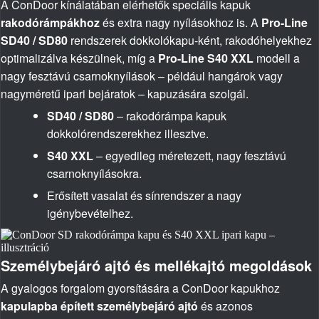
A ConDoor kínálatában elérhetők speciális kapuk
rakodórámpákhoz
és extra nagy nyílásokhoz is. A
Pro-Line
SD40 / SD80
rendszerek dokkolókapu-ként, rakodóhelyekhez
optimalizálva készülnek, míg a
Pro-Line S40 XXL
modell a
nagy fesztávú csarnoknyílások – például hangárok vagy
nagyméretű ipari bejáratok – kapuzására szolgál.
SD40 / SD80
– rakodórámpa kapuk
dokkolórendszerekhez illesztve.
S40 XXL
– egyedileg méretezett, nagy fesztávú
csarnoknyílásokra.
Erősített vasalat és sínrendszer a nagy
igénybevételhez.
Személybejáró ajtó és mellékajtó megoldások
A gyalogos forgalom gyorsítására a ConDoor kapukhoz
kapulapba épített személybejáró ajtó
és azonos