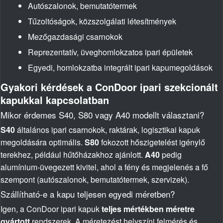
Autószalonok, bemutatótermek
Tűzoltóságok, közszolgálati létesítmények
Mezőgazdasági csarnokok
Reprezentatív, üveghomlokzatos ipari épületek
Egyedi, homlokzatba integrált ipari kapumegoldások
Gyakori kérdések a ConDoor ipari szekcionált
kapukkal kapcsolatban
Mikor érdemes S40, S80 vagy A40 modellt választani?
S40
általános ipari csarnokok, raktárak, logisztikai kapuk
megoldására optimális.
S80
fokozott hőszigetelést igénylő
terekhez, például hűtőházakhoz ajánlott.
A40
pedig
alumínium-üvegezett kivitel, ahol a fény és megjelenés a fő
szempont (autószalonok, bemutatótermek, szervizek).
Szállítható-e a kapu teljesen egyedi méretben?
Igen, a ConDoor ipari kapuk
teljes mértékben méretre
gyártott
rendszerek. A méretezést helyszíni felmérés és