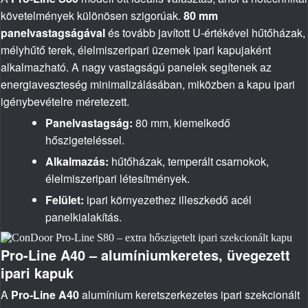
követelmények különösen szigorúak.
80 mm
panelvastagságával
és tovább javított U-értékével hűtőházak,
mélyhűtő terek, élelmiszeripari üzemek ipari kapujaként
alkalmazható. A nagy vastagságú panelek segítenek az
energiaveszteség minimalizálásában, miközben a kapu ipari
igénybevételre méretezett.
Panelvastagság:
80 mm, kiemelkedő
hőszigeteléssel.
Alkalmazás:
hűtőházak, temperált csarnokok,
élelmiszeripari létesítmények.
Felület:
ipari környezethez illeszkedő acél
panelkialakítás.
Pro-Line A40 – alumíniumkeretes, üvegezett
ipari kapuk
A
Pro-Line A40
alumínium keretszerkezetes ipari szekcionált