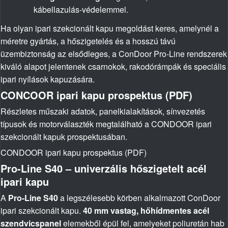
kábellazulás-védelemmel.
Ha olyan ipari szekcionált kapu megoldást keres, amelynél a
méretre gyártás, a hőszigetelés és a hosszú távú
üzembiztonság az elsődleges, a ConDoor Pro-Line rendszerek
kiváló alapot jelentenek csarnokok, rakodórámpák és speciális
ipari nyílások kapuzására.
CONCOOR ipari kapu prospektus (PDF)
Részletes műszaki adatok, panelkialakítások, sínvezetés
típusok és motorválaszték megtalálható a CONDOOR ipari
szekcionált kapuk prospektusában.
CONDOOR ipari kapu prospektus (PDF)
Pro-Line S40 – univerzális hőszigetelt acél
ipari kapu
A
Pro-Line S40
a legszélesebb körben alkalmazott ConDoor
ipari szekcionált kapu.
40 mm vastag, hőhídmentes acél
szendvicspanel
elemekből épül fel, amelyeket poliuretán hab