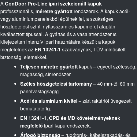
A
ConDoor Pro-Line ipari szekcionált kapuk
professzionális,
méretre gyártott
rendszerek. A kapuk acél-
vagy alumíniumpanelekből épülnek fel, a szükséges
hőszigetelési szint, nyitásszám és kapuméret alapján
kiválasztott típussal. A gyártás és a vasalatrendszer is
kifejezetten intenzív ipari használatra készül; a kapuk
megfelelnek az
EN 13241-1
szabványnak, TÜV-minősített
biztonsági elemekkel.
Teljesen méretre gyártott
kapuk – egyedi szélesség,
magasság, sínrendszer.
Széles hőszigetelési tartomány
– 40 mm-től 80 mm
panelvastagságig.
Acél és alumínium kivitel
– zárt raktártól üvegezett
bemutatótérig.
EN 13241-1, CPD és MD követelményeknek
megfelelő
ipari kapurendszerek.
Átfogó biztonság
– rugótörés-, kábelszakadás- és