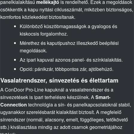
panelkialakítású
mellékajtó
is rendelhető. Ezek a megoldások
csökkentik a kapu nyitási ciklusszámát, miközben biztonságos,
komfortos közlekedést biztosítanak.
Különböző küszöbmagasságok a gyalogos és
kiskocsis forgalomhoz.
Mérethez és kaputípushoz illeszkedő beépítési
megoldások.
Az ipari kapuval azonos panel- és színkialakítás.
Opció: pánikzár, többpontos zár, ajtóbehúzó.
Vasalatrendszer, sínvezetés és élettartam
A ConDoor Pro-Line kapuknál a vasalatrendszer és a
sínvezetések is ipari terhelésre készülnek. A
Smart-
Connection
technológia a sín- és panelkapcsolatoknál stabil,
ugyanakkor szerelésbarát kialakítást biztosít. A megfelelő
sínrendszer (normál, alacsony, emelt, függőleges, tetőkövető
stb.) kiválasztása mindig az adott csarnok geometriájához