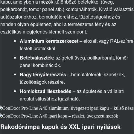
kapu, amelyben a mezők különböző betétekkel (üveg,
polikarbonát, tömör panel stb.) kombinálhatók. Kiváló választás
autószalonokhoz, bemutatóterekhez, tűzoltóságokhoz és
minden olyan épülethez, ahol a természetes fény és az
esztétikus megjelenés kiemelt szempont.
Alumínium keretszerkezet
– eloxált vagy RAL-színre
festett profilokkal.
Betétválaszték:
szigetelt üveg, polikarbonát, tömör
panel kombinációk.
Nagy fényáteresztés
– bemutatóterek, szervizek,
tűzoltóságok részére.
Homlokzati illeszkedés
– az épület és a vállalati
arculat stílusához igazítható.
Rakodórámpa kapuk és XXL ipari nyílások