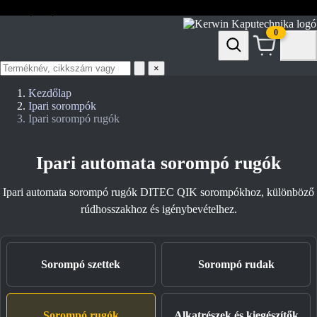
prospektusok
akciók
doc.
0
Termék
×
keresése
Kezdőlap
Ipari sorompók
Ipari sorompó rugók
Ipari automata sorompó rugók
Ipari automata sorompó rugók DITEC QIK sorompókhoz, különböző
rúdhosszakhoz és igénybevételhez.
Sorompó szettek
Sorompó rudak
Sorompó rugók
Alkatrészek és kiegészítők