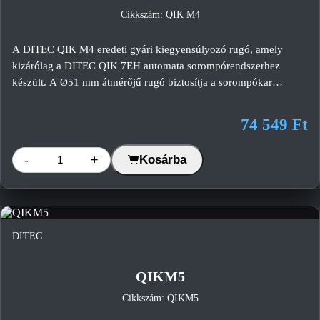
Cikkszám: QIK M4
A DITEC QIK M4 eredeti gyári kiegyensúlyozó rugó, amely
kizárólag a DITEC QIK 7EH automata sorompórendszerhez
készült. A Ø51 mm átmérőjű rugó biztosítja a sorompókar
megfelelő kiegyensúlyozását, csökkenti a hajtómű terhelését és
hozzájárul a sorompó hosszú távú, üzembiztos működéséhez. A
74 549 Ft
megfelelő rugó kiválasztását minden esetben a DITEC gyári
rugóválasztó táblázata alapján kell elvégezni.
-
+
Kosárba
DITEC
QIKM5
Cikkszám: QIKM5