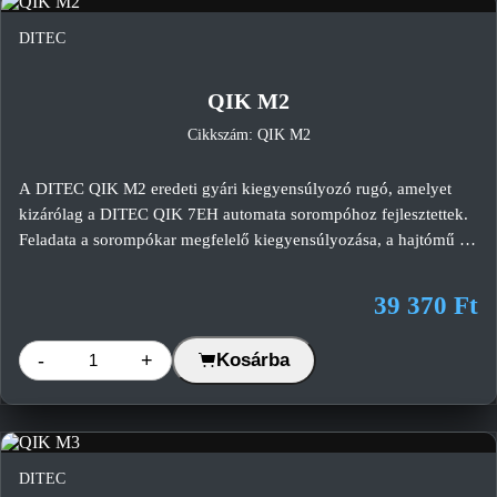
DITEC
QIK M2
Cikkszám: QIK M2
A DITEC QIK M2 eredeti gyári kiegyensúlyozó rugó, amelyet
kizárólag a DITEC QIK 7EH automata sorompóhoz fejlesztettek.
Feladata a sorompókar megfelelő kiegyensúlyozása, a hajtómű és
a motor terhelésének csökkentése, valamint a rendszer
biztonságos és megbízható működésének biztosítása. A megfelelő
39 370 Ft
rugó kiválasztása minden esetben a DITEC gyári rugóválasztó
táblázata alapján történik.
-
+
Kosárba
DITEC