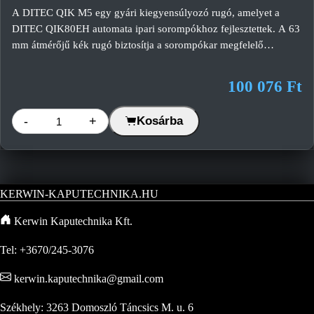
A DITEC QIK M5 egy gyári kiegyensúlyozó rugó, amelyet a
DITEC QIK80EH automata ipari sorompókhoz fejlesztettek. A 63
mm átmérőjű kék rugó biztosítja a sorompókar megfelelő
ellensúlyozását, ezzel csökkenti a hajtómű terhelését, javítja a
működés pontosságát és hozzájárul a hosszú élettartamhoz.
100 076 Ft
-
+
Kosárba
KERWIN-KAPUTECHNIKA.HU
Kerwin Kaputechnika Kft.
Tel: +3670/245-3076
kerwin.kaputechnika@gmail.com
Székhely: 3263 Domoszló Táncsics M. u. 6