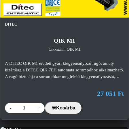
DITEC
QIK M1
Cikkszám: QIK M1
A DITEC QIK M1 eredeti gyári kiegyensúlyozó rugó, amely
kizárólag a DITEC QIK 7EH automata sorompóhoz alkalmazható.
A rugó biztosítja a sorompókar megfelelő kiegyensúlyozását,
csökkenti a mechanikai terhelést és hozzájárul a rendszer hosszú
távú, megbízható működéséhez. A megfelelő rugó kiválasztását
27 051 Ft
mindig a DITEC gyári rugóválasztó táblázata alapján kell
elvégezni.
-
+
Kosárba