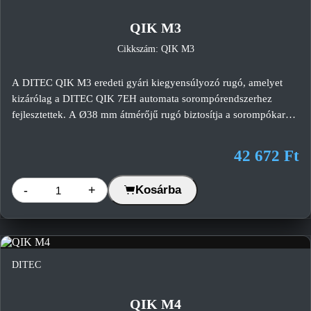
QIK M3
Cikkszám: QIK M3
A DITEC QIK M3 eredeti gyári kiegyensúlyozó rugó, amelyet
kizárólag a DITEC QIK 7EH automata sorompórendszerhez
fejlesztettek. A Ø38 mm átmérőjű rugó biztosítja a sorompókar
megfelelő kiegyensúlyozását, csökkenti a hajtómű és a motor
terhelését, valamint hozzájárul a rendszer hosszú távú,
42 672 Ft
megbízható működéséhez. A megfelelő rugó kiválasztása minden
esetben a DITEC gyári rugóválasztó táblázata alapján történik.
-
+
Kosárba
DITEC
QIK M4