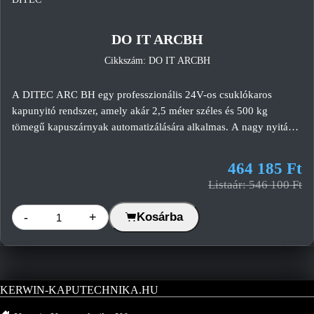
-15%
DO IT ARCBH
Cikkszám: DO IT ARCBH
A DITEC ARC BH egy professzionális 24V-os csuklókaros
kapunyitó rendszer, amely akár 2,5 méter széles és 500 kg
tömegű kapuszárnyak automatizálására alkalmas. A nagy nyitási
szög, a széles oszlopokkal való kompatibilitás és az intenzív
használatra tervezett kialakítás ideális választássá teszi lakossági,
464 185 Ft
társasházi és üzleti alkalmazásokhoz.
Listaár: 546 100 Ft
-
+
Kosárba
KERWIN-KAPUTECHNIKA.HU