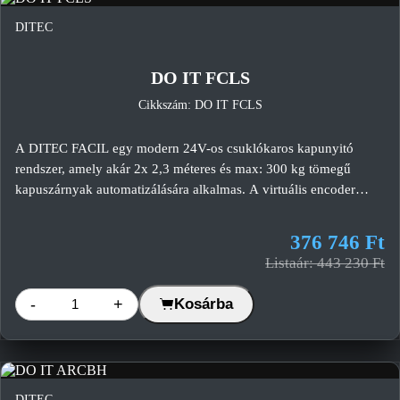
DITEC
-15%
DO IT FCLS
Cikkszám: DO IT FCLS
A DITEC FACIL egy modern 24V-os csuklókaros kapunyitó
rendszer, amely akár 2x 2,3 méteres és max: 300 kg tömegű
kapuszárnyak automatizálására alkalmas. A virtuális encoder
technológia, a fejlett akadályérzékelés és az egyszerű
telepíthetőség ideális választássá teszi családi házak, társasházak
376 746 Ft
és kisebb üzleti ingatlanok számára.
Listaár: 443 230 Ft
-
+
Kosárba
DITEC