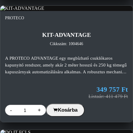
PROTECO
-15%
KIT-ADVANTAGE
Cikkszám: 1004646
A PROTECO ADVANTAGE egy megbízható csuklókaros
kapunyitó rendszer, amely akár 2 méter hosszú és 250 kg tömegű
kapuszárnyak automatizálására alkalmas. A robusztus mechanikai
kialakítás, a nagy nyomaték és a széles nyitási tartomány ideális
megoldást kínál lakossági kétszárnyú kapuk automatizálására.
349 757 Ft
Listaár: 411 479 Ft
-
+
Kosárba