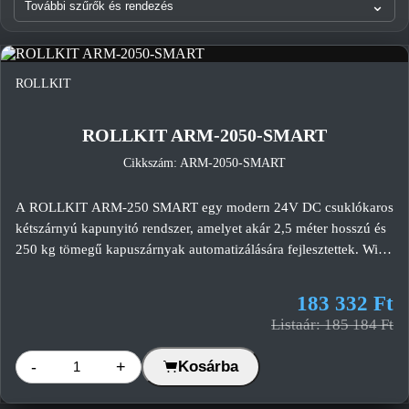
⌄
További szűrők és rendezés
ROLLKIT
-1%
ROLLKIT ARM-2050-SMART
Cikkszám: ARM-2050-SMART
A ROLLKIT ARM-250 SMART egy modern 24V DC csuklókaros
kétszárnyú kapunyitó rendszer, amelyet akár 2,5 méter hosszú és
250 kg tömegű kapuszárnyak automatizálására fejlesztettek. WiFi
vezérlés (opionális), az intelligens elektronika és a megbízható
elektromechanikus hajtás ideális választássá teszi családi házak és
183 332 Ft
kisebb társasházak kapuihoz.
Listaár: 185 184 Ft
-
+
Kosárba