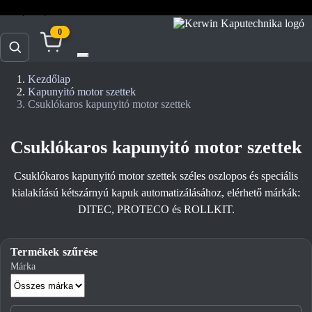
prospektusok
akciók
doc.
0
Kezdőlap
Kapunyitó motor szettek
Csuklókaros kapunyitó motor szettek
Csuklókaros kapunyitó motor szettek
Csuklókaros kapunyitó motor szettek széles oszlopos és speciális
kialakítású kétszárnyú kapuk automatizálásához, elérhető márkák:
DITEC, PROTECO és ROLLKIT.
Termékek szűrése
Márka