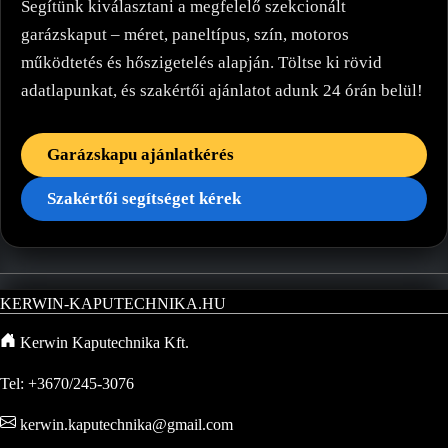
Segítünk kiválasztani a megfelelő szekcionált
garázskaput – méret, paneltípus, szín, motoros
működtetés és hőszigetelés alapján. Töltse ki rövid
adatlapunkat, és szakértői ajánlatot adunk 24 órán belül!
Garázskapu ajánlatkérés
Szakértői segítséget kérek
KERWIN-KAPUTECHNIKA.HU
Kerwin Kaputechnika Kft.
Tel: +3670/245-3076
kerwin.kaputechnika@gmail.com