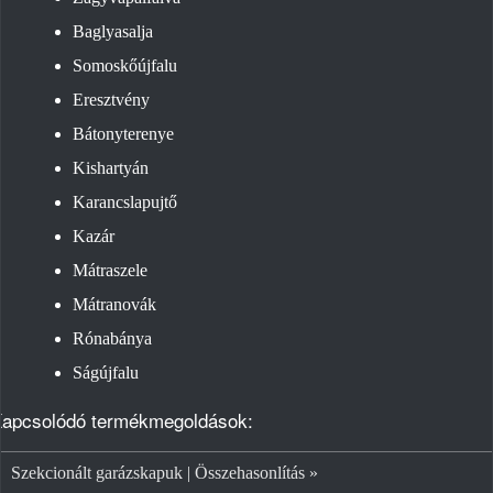
Baglyasalja
Somoskőújfalu
Eresztvény
Bátonyterenye
Kishartyán
Karancslapujtő
Kazár
Mátraszele
Mátranovák
Rónabánya
Ságújfalu
apcsolódó termékmegoldások:
Szekcionált garázskapuk | Összehasonlítás »