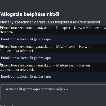
Válogatás beépítéseinkből
Néhány szekcionált garázskapu telepítés a referenciáinkból.
EuroDoor szekcionált garázskapu
EuroDoor szekcionált garázskapu
EuroDoor szekcionált garázskapu
Szekcionált garázskapu referencia képek »