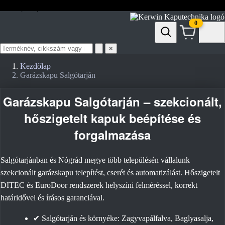
prospektusok
akciók
doc.
0
Termék
×
keresése
Kezdőlap
Garázskapu Salgótarján
Garázskapu Salgótarján – szekcionált,
hőszigetelt kapuk beépítése és
forgalmazása
Salgótarjánban és Nógrád megye több településén vállalunk
szekcionált garázskapu telepítést, cserét és automatizálást. Hőszigetelt
DITEC és EuroDoor rendszerek helyszíni felméréssel, korrekt
határidővel és írásos garanciával.
✔ Salgótarján és környéke: Zagyvapálfalva, Baglyasalja,