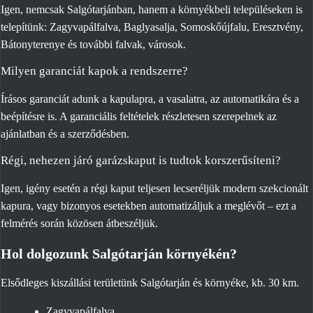
Igen, nemcsak Salgótarjánban, hanem a környékbeli településeken is
telepítünk: Zagyvapálfalva, Baglyasalja, Somoskőújfalu, Eresztvény,
Bátonyterenye és további falvak, városok.
Milyen garanciát kapok a rendszerre?
Írásos garanciát adunk a kapulapra, a vasalatra, az automatikára és a
beépítésre is. A garanciális feltételek részletesen szerepelnek az
ajánlatban és a szerződésben.
Régi, nehezen járó garázskaput is tudtok korszerűsíteni?
Igen, igény esetén a régi kaput teljesen lecseréljük modern szekcionált
kapura, vagy bizonyos esetekben automatizáljuk a meglévőt – ezt a
felmérés során közösen átbeszéljük.
Hol dolgozunk Salgótarján környékén?
Elsődleges kiszállási területünk Salgótarján és környéke, kb. 30 km.
Zagyvapálfalva