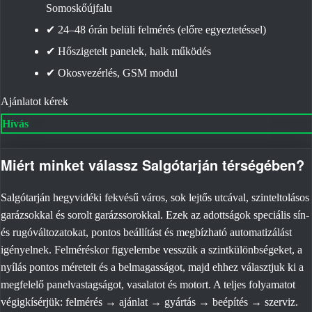
Somoskőújfalu
✔ 24–48 órán belüli felmérés (előre egyeztetéssel)
✔ Hőszigetelt panelek, halk működés
✔ Okosvezérlés, GSM modul
Ajánlatot kérek
Hívás
Miért minket válassz Salgótarján térségében?
Salgótarján hegyvidéki fekvésű város, sok lejtős utcával, szinteltolásos
garázsokkal és sorolt garázssorokkal. Ezek az adottságok speciális sín-
és rugóváltozatokat, pontos beállítást és megbízható automatizálást
igényelnek. Felméréskor figyelembe vesszük a szintkülönbségeket, a
nyílás pontos méreteit és a belmagasságot, majd ehhez választjuk ki a
megfelelő panelvastagságot, vasalatot és motort. A teljes folyamatot
végigkísérjük: felmérés → ajánlat → gyártás → beépítés → szerviz.