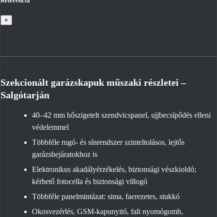
Referencia
×
Szekcionált garázskapuk műszaki részletei –
Salgótarján
40–42 mm hőszigetelt szendvicspanel, ujjbecsípődés elleni
védelemmel
Többféle rugó- és sínrendszer szinteltolásos, lejtős
garázsbejáratokhoz is
Elektronikus akadályérzékelés, biztonsági vészkioldó;
kérhető fotocella és biztonsági villogó
Többféle panelmintázat: sima, faerezetes, stukkó
Okosvezérlés, GSM-kapunyitó, fali nyomógomb,