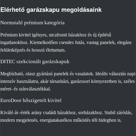
Elérhető garázskapu megoldásaink
Normstahl prémium kategória
Prémium kivitel igényes, utcafronti házakhoz és új építésű
ingatlanokhoz. Kiemelkedően csendes futás, vastag panelek, elegáns
felületképzés és hosszú élettartam.
DITEC szekcionált garázskapuk
Megbízható, olasz gyártású panelek és vasalatok. Ideális választás napi
intenzív használatra, akár társasházi, garázssori környezetben is, széles
méret- és színválasztékkal.
EuroDoor hőszigetelt kivitel
Kiváló ár–érték arány családi házakhoz, sorházakhoz. Stabil záródás,
modern megjelenés, energiatakarékos működés téli hidegben is.