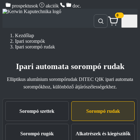
prospektusok
akciók
doc.
0
Kezdőlap
Ipari sorompók
Ipari sorompó rudak
Ipari automata sorompó rudak
Elliptikus alumínium sorompórudak DITEC QIK ipari automata
sorompókhoz, különböző átjárószélességekhez.
Sorompó szettek
Sorompó rudak
Sorompó rugók
Alkatrészek és kiegészítők