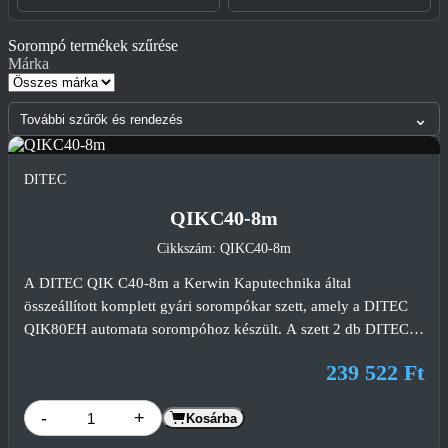
Sorompó termékek szűrése
Márka
⌄
További szűrők és rendezés
DITEC
QIKC40-8m
Cikkszám: QIKC40-8m
A DITEC QIK C40-8m a Kerwin Kaputechnika által
összeállított komplett gyári sorompókar szett, amely a DITEC
QIK80EH automata sorompóhoz készült. A szett 2 db DITEC
QIK C40, egyenként 4000 mm hosszú kör keresztmetszetű
239 522 Ft
alumínium sorompókart, valamint 1 db DITEC QIKCG
sorompókar összekötő elemet tartalmaz. Az összeállítás
-
+
Kosárba
lehetővé teszi akár 7,6 méteres áthaladó nyílások
professzionális lezárását ipari és nagy forgalmú beléptető