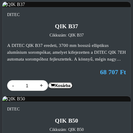
rendszerekben.
DITEC
QIK B37
Cikkszám: QIK B37
A DITEC QIK B37 eredeti, 3700 mm hosszú elliptikus
alumínium sorompókar, amelyet kifejezetten a DITEC QIK 7EH
automata sorompóhoz fejlesztettek. A könnyű, mégis nagy
szilárdságú alumínium kivitel, a piros gumiprofil és a 6 darab
68 707 Ft
gyári fényvisszaverő matrica biztonságos és jól látható
működést biztosít ipari, kereskedelmi és társasházi beléptető
-
+
Kosárba
rendszerekben.
DITEC
QIK B50
Cikkszám: QIK B50