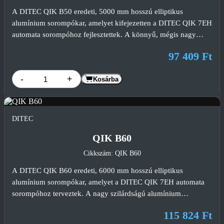
A DITEC QIK B50 eredeti, 5000 mm hosszú elliptikus
alumínium sorompókar, amelyet kifejezetten a DITEC QIK 7EH
automata sorompóhoz fejlesztettek. A könnyű, mégis nagy
szilárdságú alumínium szerkezet, a gyári piros gumiprofil és a 8
97 409 Ft
darab fényvisszaverő matrica kiváló láthatóságot és hosszú távú
üzembiztonságot biztosít ipari, kereskedelmi és lakossági
-
+
Kosárba
beléptető rendszerekben.
DITEC
QIK B60
Cikkszám: QIK B60
A DITEC QIK B60 eredeti, 6000 mm hosszú elliptikus
alumínium sorompókar, amelyet a DITEC QIK 7EH automata
sorompóhoz terveztek. A nagy szilárdságú alumínium
szerkezet, a gyári piros gumiprofil és a 10 darab fényvisszaverő
115 824 Ft
matrica kiváló láthatóságot, hosszú élettartamot és biztonságos