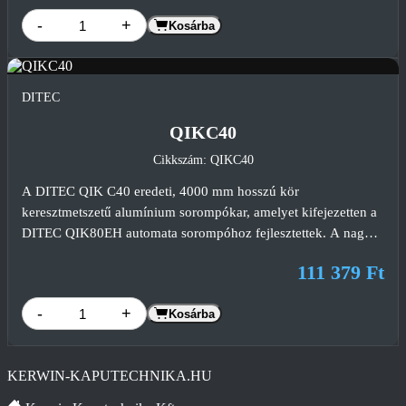
működést biztosít nagy forgalmú beléptető rendszerekben.
-
+
Kosárba
DITEC
QIKC40
Cikkszám: QIKC40
A DITEC QIK C40 eredeti, 4000 mm hosszú kör
keresztmetszetű alumínium sorompókar, amelyet kifejezetten a
DITEC QIK80EH automata sorompóhoz fejlesztettek. A nagy
szilárdságú alumínium szerkezet, a precíz gyári kialakítás és az
111 379 Ft
ipari kivitel hosszú távon is megbízható működést biztosít
intenzív használat mellett.
-
+
Kosárba
KERWIN-KAPUTECHNIKA.HU