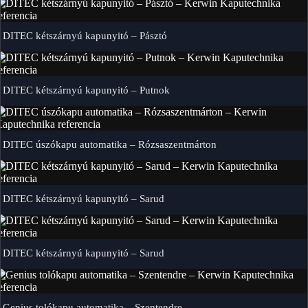
DITEC kétszárnyú kapunyitó – Pásztó
DITEC kétszárnyú kapunyitó – Putnok
DITEC úszókapu automatika – Rózsaszentmárton
DITEC kétszárnyú kapunyitó – Sarud
DITEC kétszárnyú kapunyitó – Sarud
Genius tolókapu automatika – Szentendre