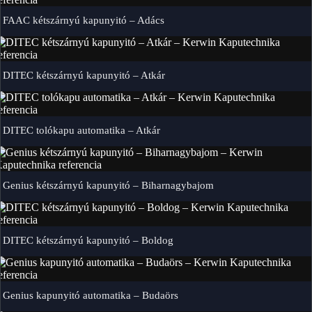
FAAC kétszárnyú kapunyitó – Adács
DITEC kétszárnyú kapunyitó – Atkár
DITEC tolókapu automatika – Atkár
Genius kétszárnyú kapunyitó – Biharnagybajom
DITEC kétszárnyú kapunyitó – Boldog
Genius kapunyitó automatika – Budaörs