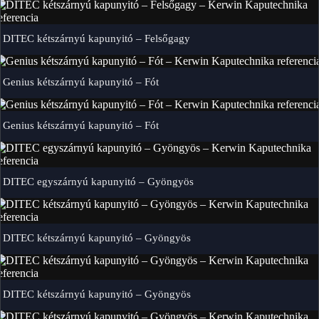
DITEC kétszárnyú kapunyitó – Felsőgagy
Genius kétszárnyú kapunyitó – Fót
Genius kétszárnyú kapunyitó – Fót
DITEC egyszárnyú kapunyitó – Gyöngyös
DITEC kétszárnyú kapunyitó – Gyöngyös
DITEC kétszárnyú kapunyitó – Gyöngyös