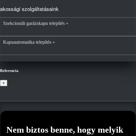
Ipari sorompó referencia képek »
Ipari automata üvegajtó referencia képek »
Ipari gyorskapu referencia képek »
apunyitó Motor szettek - márkák megoldások termék oldlal
Kapunyitó Motor szettek | Összehasonlítás »
akossági szolgáltatásaink
Szekcionált garázskapu telepítés »
Kapuautomatika telepítés »