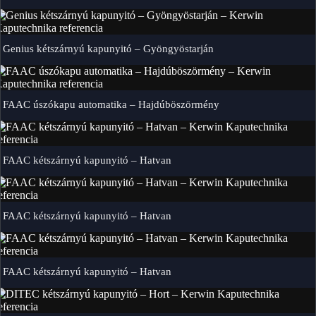
Genius kétszárnyú kapunyitó – Gyöngyöstarján
FAAC úszókapu automatika – Hajdúböszörmény
FAAC kétszárnyú kapunyitó – Hatvan
FAAC kétszárnyú kapunyitó – Hatvan
FAAC kétszárnyú kapunyitó – Hatvan