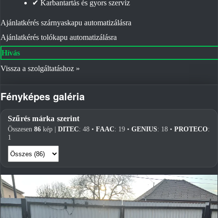
✔ Karbantartás és gyors szerviz
Ajánlatkérés szárnyaskapu automatizálásra
Ajánlatkérés tolókapu automatizálásra
Hívás
Vissza a szolgáltatáshoz »
Fényképes galéria
Szűrés márka szerint
Összesen
86
kép |
DITEC
: 48 •
FAAC
: 19 •
GENIUS
: 18 •
PROTECO
:
1