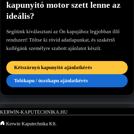
Referencia
×
Nem biztos benne, hogy melyik
kapunyitó motor szett lenne az
ideális?
Segítünk kiválasztani az Ön kapujához legjobban illő
rendszert! Töltse ki rövid adatlapunkat, és szakértő