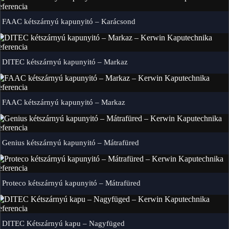
FAAC kétszárnyú kapunyitó – Karácsond
DITEC kétszárnyú kapunyitó – Markaz
FAAC kétszárnyú kapunyitó – Markaz
Genius kétszárnyú kapunyitó – Mátrafüred
Proteco kétszárnyú kapunyitó – Mátrafüred
DITEC Kétszárnyú kapu – Nagyfüged