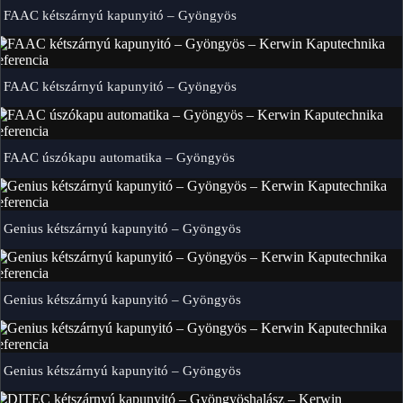
FAAC kétszárnyú kapunyitó – Gyöngyös
FAAC kétszárnyú kapunyitó – Gyöngyös
FAAC úszókapu automatika – Gyöngyös
Genius kétszárnyú kapunyitó – Gyöngyös
Genius kétszárnyú kapunyitó – Gyöngyös
Genius kétszárnyú kapunyitó – Gyöngyös