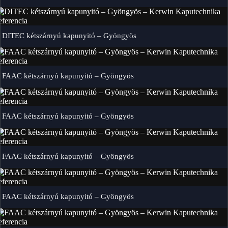
DITEC kétszárnyú kapunyitó – Gyöngyös
FAAC kétszárnyú kapunyitó – Gyöngyös
FAAC kétszárnyú kapunyitó – Gyöngyös
FAAC kétszárnyú kapunyitó – Gyöngyös
FAAC kétszárnyú kapunyitó – Gyöngyös