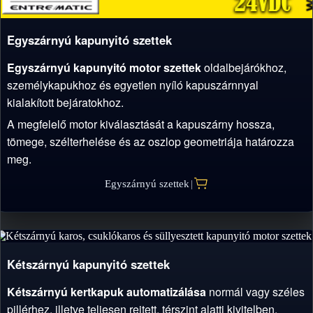
Egyszárnyú kapunyitó szettek
Egyszárnyú kapunyitó motor szettek
oldalbejárókhoz,
személykapukhoz és egyetlen nyíló kapuszárnnyal
kialakított bejáratokhoz.
A megfelelő motor kiválasztását a kapuszárny hossza,
tömege, szélterhelése és az oszlop geometriája határozza
meg.
Egyszárnyú szettek
|
Kétszárnyú kapunyitó szettek
Kétszárnyú kertkapuk automatizálása
normál vagy széles
pillérhez, illetve teljesen rejtett, térszint alatti kivitelben.