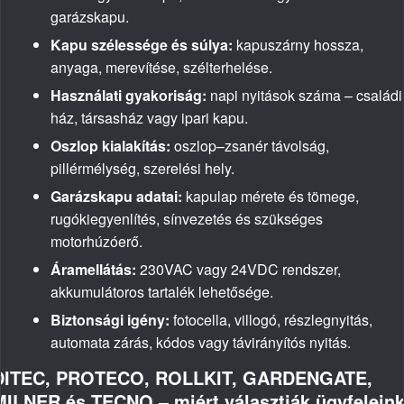
garázskapu.
Kapu szélessége és súlya:
kapuszárny hossza,
anyaga, merevítése, szélterhelése.
Használati gyakoriság:
napi nyitások száma – családi
ház, társasház vagy ipari kapu.
Oszlop kialakítás:
oszlop–zsanér távolság,
pillérmélység, szerelési hely.
Garázskapu adatai:
kapulap mérete és tömege,
rugókiegyenlítés, sínvezetés és szükséges
motorhúzóerő.
Áramellátás:
230VAC vagy 24VDC rendszer,
akkumulátoros tartalék lehetősége.
Biztonsági igény:
fotocella, villogó, részlegnyitás,
automata zárás, kódos vagy távirányítós nyitás.
DITEC, PROTECO, ROLLKIT, GARDENGATE,
MILNER és TECNO – miért választják ügyfelein