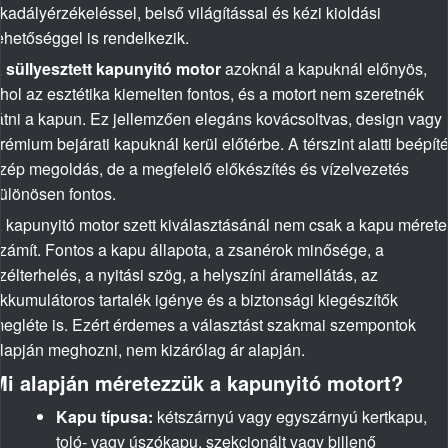
kadályérzékeléssel, belső világítással és kézi kioldási
ehetőséggel is rendelkezik.
A
süllyesztett kapunyitó motor
azoknál a kapuknál előnyös,
hol az esztétika kiemelten fontos, és a motort nem szeretnék
átni a kapun. Ez jellemzően elegáns kovácsoltvas, design vagy
rémium bejárati kapuknál kerül előtérbe. A térszint alatti beépít
zép megoldás, de a megfelelő előkészítés és vízelvezetés
ülönösen fontos.
 kapunyitó motor szett kiválasztásánál nem csak a kapu mérete
zámít. Fontos a kapu állapota, a zsanérok minősége, a
zélterhelés, a nyitási szög, a helyszíni áramellátás, az
kkumulátoros tartalék igénye és a biztonsági kiegészítők
egléte is. Ezért érdemes a választást szakmai szempontok
lapján meghozni, nem kizárólag ár alapján.
Mi alapján méretezzük a kapunyitó motort?
Kapu típusa:
kétszárnyú vagy egyszárnyú kertkapu,
toló- vagy úszókapu, szekcionált vagy billenő