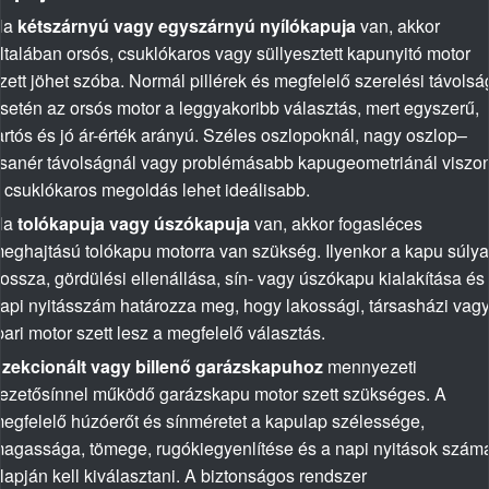
Ha
kétszárnyú vagy egyszárnyú nyílókapuja
van, akkor
ltalában orsós, csuklókaros vagy süllyesztett kapunyitó motor
zett jöhet szóba. Normál pillérek és megfelelő szerelési távolsá
setén az orsós motor a leggyakoribb választás, mert egyszerű,
artós és jó ár-érték arányú. Széles oszlopoknál, nagy oszlop–
sanér távolságnál vagy problémásabb kapugeometriánál viszon
 csuklókaros megoldás lehet ideálisabb.
Ha
tolókapuja vagy úszókapuja
van, akkor fogasléces
eghajtású tolókapu motorra van szükség. Ilyenkor a kapu súlya
ossza, gördülési ellenállása, sín- vagy úszókapu kialakítása és
api nyitásszám határozza meg, hogy lakossági, társasházi vag
pari motor szett lesz a megfelelő választás.
zekcionált vagy billenő garázskapuhoz
mennyezeti
ezetősínnel működő garázskapu motor szett szükséges. A
egfelelő húzóerőt és sínméretet a kapulap szélessége,
agassága, tömege, rugókiegyenlítése és a napi nyitások szám
lapján kell kiválasztani. A biztonságos rendszer