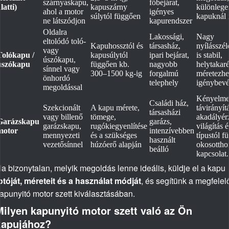
szárnyaskapu,
főbejárat,
latti)
kapuszárny
különlege
ahol a motor
igényes
súlytól függően
kapuknál i
ne látszódjon
kapurendszer
Oldalra
Lakossági,
Nagy
eltolódó toló-
Kapuhossztól és
társasház,
nyílásszél
vagy
Tolókapu /
kapusúlytól
ipari bejárat,
is stabil,
úszókapu,
úszókapu
függően kb.
nagyobb
helytakaré
sínnel vagy
300–1500 kg-ig
forgalmú
méretezhet
önhordó
telephely
igénybevét
megoldással
Kényelme
Családi ház,
Szekcionált
A kapu mérete,
távirányít
társasházi
vagy billenő
tömege,
akadályér
Garázskapu
garázs,
garázskapu,
rugókiegyenlítése
világítás é
motor
intenzívebben
mennyezeti
és a szükséges
típustól f
használt
vezetősínnel
húzóerő alapján
okosottho
beálló
kapcsolat.
a bizonytalan, melyik megoldás lenne ideális, küldje el a kapu
otóját, méreteit és a használat módját
, és segítünk a megfelel
apunyitó motor szett kiválasztásában.
Milyen kapunyitó motor szett való az Ön
kapujához?