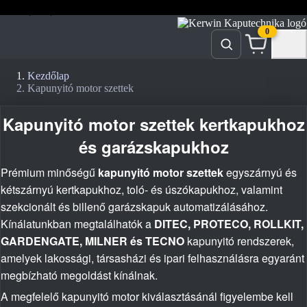
prospektusok
akciók
doc.
0
Kezdőlap
Kapunyitó motor szettek
Kapunyitó motor szettek kertkapukhoz
és garázskapukhoz
Prémium minőségű
kapunyitó motor szettek
egyszárnyú és
kétszárnyú kertkapukhoz, toló- és úszókapukhoz, valamint
szekcionált és billenő garázskapuk automatizálásához.
Kínálatunkban megtalálhatók a
DITEC, PROTECO, ROLLKIT,
GARDENGATE, MILNER és TECNO
kapunyitó rendszerek,
amelyek lakossági, társasházi és ipari felhasználásra egyaránt
megbízható megoldást kínálnak.
A megfelelő kapunyitó motor kiválasztásánál figyelembe kell