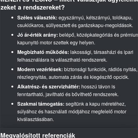
ezeket a rendszereket?
Széles választék:
egyszárnyú, kétszárnyú, tolókapu,
csuklókaros, süllyesztett és garázskapu-megoldások.
Jó ár-érték arány:
belépő, középkategóriás és prémiu
kapunyitó motor szettek egy helyen.
Megbízható működés:
lakossági, társasházi és ipari
felhasználásra is választható rendszerek.
Modern vezérlések:
biztonsági funkciók, rádiós nyitás,
részlegnyitás, automata zárás és kiegészítő opciók.
Alkatrész- és szervizháttér:
hosszú távon is
fenntartható, javítható és bővíthető rendszerek.
Szakmai támogatás:
segítünk a kapu méretéhez,
súlyához és használati módjához megfelelő motor
kiválasztásában.
Megvalósított referenciák