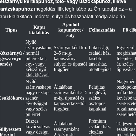
étszárnyú kertkapuhoz, toló- vagy úszókapuhoz, illetve
arázskapuhoz
megoldás illik leginkább az Ön kapujához – a
apu kialakítása, mérete, súlya és használati módja alapján.
Ajánlott
Kapu
Típus
kapuméret /
Felhasználás
Fő el
kialakítás
súly
Nyíló
szárnyaskapu,
Szárnyanként kb.
Lakossági,
Egyszerű,
Kétszárnyú /
normál
2–5 m-ig,
családi ház,
megbízha
egyszárnyú
pillérekkel,
kapuszárny
kisebb
felépítés,
(orsós)
egy- vagy
súlytól és típustól
társasház,
ár, széles
kétszárnyú
függően
oldalbejárat
típusválas
kialakítással
Nyíló
Nagymére
szárnyaskapu,
Általában
Felújítás
oszlopokná
nagy oszlop–
szárnyanként 2–5
meglévő,
működik,
Csuklókaros
zsanér
m-ig, típustól és
széles
kevésbé te
távolsággal
kapuszerkezettől
oszlopos
szerkezete
vagy széles
függően
kapuknál
rugalmas
pillérrel
szerelhető
Díszes,
Prémium
Általában
Teljesen re
kovácsoltvas
családi ház,
Süllyesztett
szárnyanként
esztétikus
vagy design
elegáns
(térszint
2,5–3 m-ig,
megoldás,