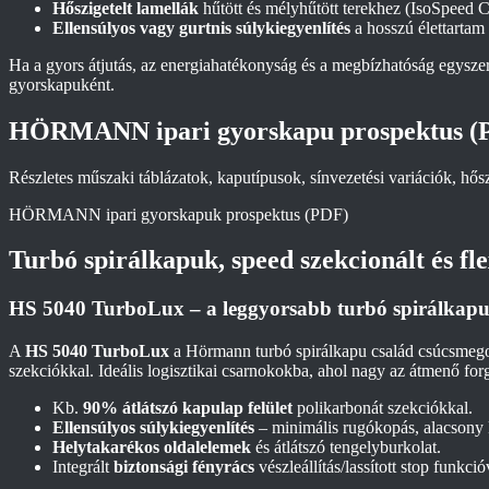
Hőszigetelt lamellák
hűtött és mélyhűtött terekhez (IsoSpeed 
Ellensúlyos vagy gurtnis súlykiegyenlítés
a hosszú élettartam
Ha a gyors átjutás, az energiahatékonyság és a megbízhatóság egyszer
gyorskapuként.
HÖRMANN ipari gyorskapu prospektus (
Részletes műszaki táblázatok, kaputípusok, sínvezetési variációk, hős
HÖRMANN ipari gyorskapuk prospektus (PDF)
Turbó spirálkapuk, speed szekcionált és fl
HS 5040 TurboLux – a leggyorsabb turbó spirálkap
A
HS 5040 TurboLux
a Hörmann turbó spirálkapu család csúcsmego
szekciókkal. Ideális logisztikai csarnokokba, ahol nagy az átmenő forg
Kb.
90% átlátszó kapulap felület
polikarbonát szekciókkal.
Ellensúlyos súlykiegyenlítés
– minimális rugókopás, alacsony k
Helytakarékos oldalelemek
és átlátszó tengelyburkolat.
Integrált
biztonsági fényrács
vészleállítás/lassított stop funkció