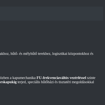
rakhoz, hűtő- és mélyhűtő terekhez, logisztikai központokhoz és
 miközben a kapumechanika
FU-frekvenciaváltós vezérléssel
szinte
orskapukig
terjed, speciális hűtőházi és tisztatéri megoldásokkal