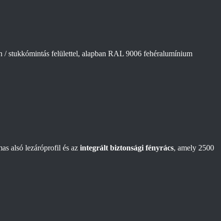
n / stukkómintás felülettel, alapban RAL 9006 fehéralumínium
as alsó lezáróprofil és az
integrált biztonsági fényrács
, amely 2500