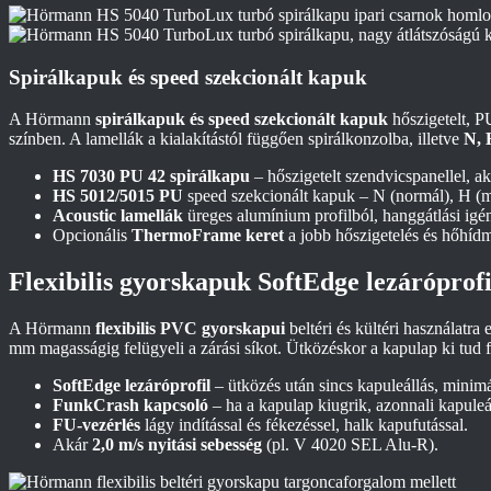
Spirálkapuk és speed szekcionált kapuk
A Hörmann
spirálkapuk és speed szekcionált kapuk
hőszigetelt, P
színben. A lamellák a kialakítástól függően spirálkonzolba, illetve
N, 
HS 7030 PU 42 spirálkapu
– hőszigetelt szendvicspanellel, ak
HS 5012/5015 PU
speed szekcionált kapuk – N (normál), H (m
Acoustic lamellák
üreges alumínium profilból, hanggátlási igé
Opcionális
ThermoFrame keret
a jobb hőszigetelés és hőhíd
Flexibilis gyorskapuk SoftEdge lezáróprofi
A Hörmann
flexibilis PVC gyorskapui
beltéri és kültéri használatra
mm magasságig felügyeli a zárási síkot. Ütközéskor a kapulap ki tud fu
SoftEdge lezáróprofil
– ütközés után sincs kapuleállás, minimál
FunkCrash kapcsoló
– ha a kapulap kiugrik, azonnali kapuleá
FU-vezérlés
lágy indítással és fékezéssel, halk kapufutással.
Akár
2,0 m/s nyitási sebesség
(pl. V 4020 SEL Alu-R).