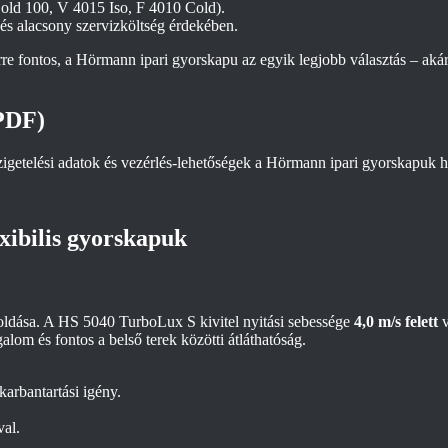
Cold 100, V 4015 Iso, F 4010 Cold).
 és alacsony szervizköltség érdekében.
re fontos, a Hörmann ipari gyorskapu az egyik legjobb választás – akár
PDF)
zigetelési adatok és vezérlés-lehetőségek a Hörmann ipari gyorskapuk h
exibilis gyorskapuk
u
ldása. A HS 5040 TurboLux S kivitel nyitási sebessége
4,0 m/s felett
v
alom és fontos a belső terek közötti átláthatóság.
arbantartási igény.
val.