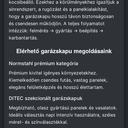
kocsibeálló. Ezekhez a körülményekhez igazítjuk a
sínrendszert, a rugózást és a panelkialakítást,
hogy a garázskapu hosszú távon biztonságosan
és csendesen működjön. A teljes folyamatot
intézzük: felmérés → gyártás → beépítés →
karbantartás.
Elérhető garázskapu megoldásaink
Normstahl prémium kategória
Prémium kivitel igényes környezetekhez.
Kiemelkedően csendes futás, vastag panelek,
elegáns felületképzés és hosszú élettartam.
DITEC szekcionált garázskapuk
Megbízható, olasz gyártású panelek és vasalatok.
Ideális választás napi intenzív használatra, széles
méret- és színválasztékkal.