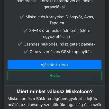
felméréssel, korrekt határidővel és írásos
garanciával.
✔ Miskolc és környéke: Diósgyőr, Avas,
Tapolca
✔ 24–48 órán belüli felmérés (előre
egyeztetéssel)
✔ Csendes működés, hőszigetelt panelek
✔ Okosvezérlés és GSM-kapunyitás
Ajánlatot kérek
Hívás
Miért minket válassz Miskolcon?
Miskolcon és a Bükk térségében gyakori a lejtős
beálló, az alacsony szemöldökmagasság és a szűk