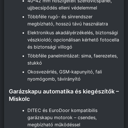
40–42 mm hőszigetelt szendvicspanel,
ujjbecsípődés elleni védelemmel
Többféle rugó- és sínrendszer
megbízható, hosszú távú használatra
Elektronikus akadályérzékelés, biztonsági
vészkioldó; opcionálisan kérhető fotocella
és biztonsági villogó
Többféle panelmintázat: sima, faerezetes,
stukkó
Okosvezérlés, GSM-kapunyitó, fali
nyomógomb, távirányító
Garázskapu automatika és kiegészítők –
Miskolc
DITEC és EuroDoor kompatibilis
garázskapu motorok – csendes,
megbízható működéssel