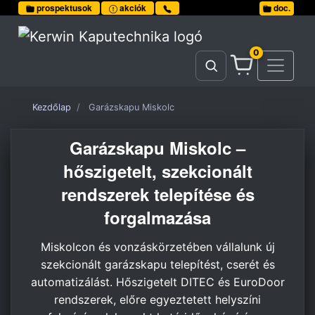
prospektusok
akciók
doc.
0
Kezdőlap
Garázskapu Miskolc
Garázskapu Miskolc –
hőszigetelt, szekcionált
rendszerek telepítése és
forgalmazása
Miskolcon és vonzáskörzetében vállalunk új
szekcionált garázskapu telepítést, cserét és
automatizálást. Hőszigetelt DITEC és EuroDoor
rendszerek, előre egyeztetett helyszíni