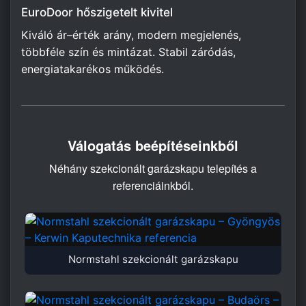
EuroDoor hőszigetelt kivitel
Kiváló ár–érték arány, modern megjelenés,
többféle szín és mintázat. Stabil záródás,
energiatakarékos működés.
Válogatás beépítéseinkből
Néhány szekcionált garázskapu telepítés a
referenciáinkból.
Normstahl szekcionált garázskapu