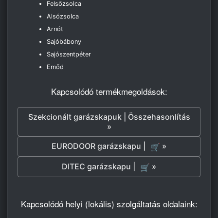
Felsőzsolca
Alsózsolca
Arnót
Sajóbábony
Sajószentpéter
Emőd
Kapcsolódó termékmegoldások:
Szekcionált garázskapuk | Összehasonlítás
»
EURODOOR garázskapu |
»
🛒
DITEC garázskapu |
»
🛒
Kapcsolódó helyi (lokális) szolgáltatás oldalaink: