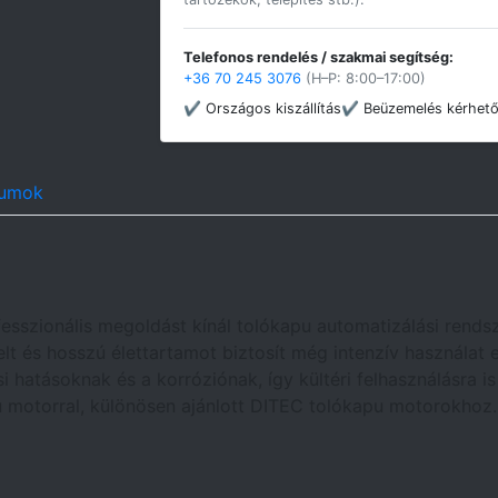
Telefonos rendelés / szakmai segítség:
+36 70 245 3076
(H–P: 8:00–17:00)
✔ Országos kiszállítás
✔ Beüzemelés kérhet
umok
esszionális megoldást kínál tolókapu automatizálási rendsz
lt és hosszú élettartamot biztosít még intenzív használat e
rási hatásoknak és a korróziónak, így kültéri felhasználásra i
 motorral, különösen ajánlott DITEC tolókapu motorokhoz.