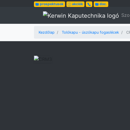
prospektusok
akciók
doc.
Szo
Kezdőlap
Tolókapu - úszókapu fogaslécek
C