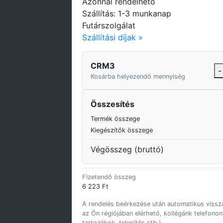
Azonnal rendelhető
Szállítás: 1-3 munkanap
Futárszolgálat
Szállítási díjak »
CRM3
-
Kosárba helyezendő mennyiség
Összesítés
Termék összege
Kiegészítők összege
Végösszeg (bruttó)
Fizetendő összeg
6 223 Ft
A rendelés beérkezése után automatikus vissza
az Ön régiójában elérhető, kollégánk telefonon
tartozékok, telepítés stb.).