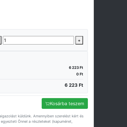
+
6 223 Ft
0 Ft
6 223 Ft
Kosárba teszem
igazolást küldünk. Amennyiben szerelést kért és
 egyezteti Önnel a részleteket (kapuméret,