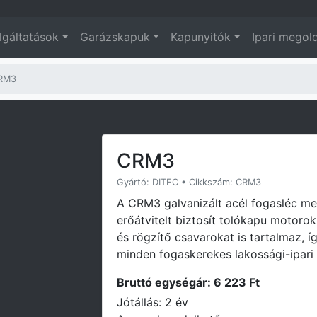
lgáltatások
Garázskapuk
Kapunyitók
Ipari megol
RM3
CRM3
Gyártó: DITEC • Cikkszám: CRM3
A CRM3 galvanizált acél fogasléc me
erőátvitelt biztosít tolókapu motor
és rögzítő csavarokat is tartalmaz, í
minden fogaskerekes lakossági-ipari
Bruttó egységár: 6 223 Ft
Jótállás: 2 év