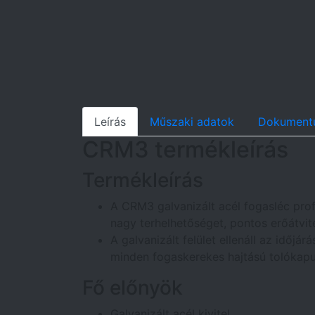
Leírás
Műszaki adatok
Dokument
CRM3 termékleírás
Termékleírás
A CRM3 galvanizált acél fogasléc prof
nagy terhelhetőséget, pontos erőátvite
A galvanizált felület ellenáll az időjá
minden fogaskerekes hajtású tolókapu
Fő előnyök
Galvanizált acél kivitel