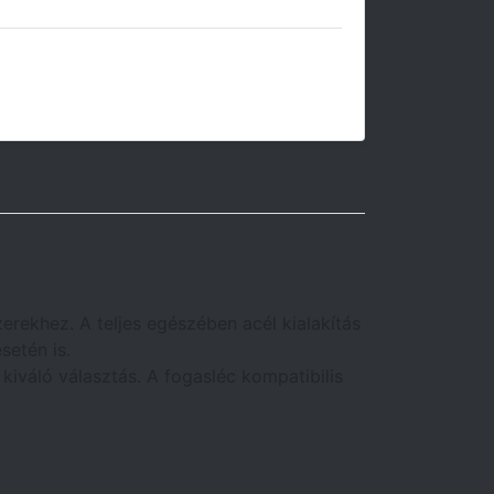
ő
erekhez. A teljes egészében acél kialakítás
setén is.
s kiváló választás. A fogasléc kompatibilis