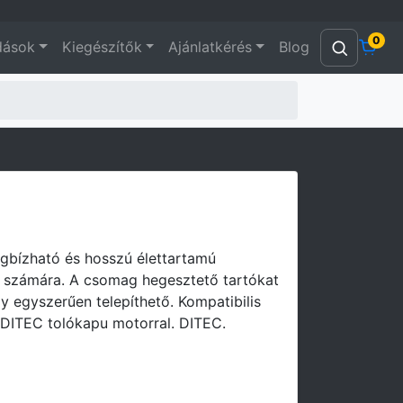
0
dások
Kiegészítők
Ajánlatkérés
Blog
gbízható és hosszú élettartamú
ok számára. A csomag hegesztető tartókat
gy egyszerűen telepíthető. Kompatibilis
 DITEC tolókapu motorral. DITEC.