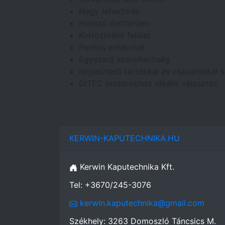
Nagy teherbírás
Hosszú élettartam
Korrózióálló felület
Pontos erőátvitel
Egyszerű szerelhetőség
hegesztető tartókkal és csavarokkal sz
DITEC motorokhoz ideális választás
KERWIN-KAPUTECHNIKA.HU
Kerwin Kaputechnika Kft.
Tel: +3670/245-3076
kerwin.kaputechnika@gmail.com
Székhely: 3263 Domoszló Táncsics M.