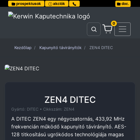
prospektusok
akciók
doc.
0
Kezdőlap
Kapunyitó távirányítók
ZEN4 DITEC
ZEN4 DITEC
Gyártó: DITEC • Cikkszám: ZEN4
A DITEC ZEN4 egy négycsatornás, 433,92 MHz
frekvencián működő kapunyitó távirányító. AES-
128 titkosítású ugrókódos technológiája magas