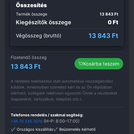
Összesítés
Termék összege
13 843 Ft
Kiegészítők összege
0 Ft
13 843 Ft
Végösszeg (bruttó)
Fizetendő összeg
Kosárba teszem
13 843 Ft
A rendelés beérkezése után automatikus visszaigazolást
küldünk. Amennyiben szerelést kért és az Ön régiójában
elérhető, kollégánk telefonon egyezteti Önnel a részleteket
(kapuméret, tartozékok, telepítés stb.).
Telefonos rendelés / szakmai segítség:
(H–P: 8:00–17:00)
+36 70 245 3076
✔ Országos kiszállítás
✔ Beüzemelés kérhető