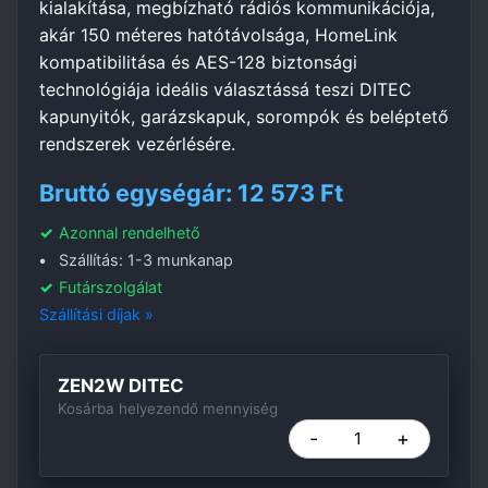
kialakítása, megbízható rádiós kommunikációja,
akár 150 méteres hatótávolsága, HomeLink
kompatibilitása és AES-128 biztonsági
technológiája ideális választássá teszi DITEC
kapunyitók, garázskapuk, sorompók és beléptető
rendszerek vezérlésére.
Bruttó egységár: 12 573 Ft
Azonnal rendelhető
Szállítás: 1-3 munkanap
Futárszolgálat
Szállítási díjak »
ZEN2W DITEC
Kosárba helyezendő mennyiség
-
+