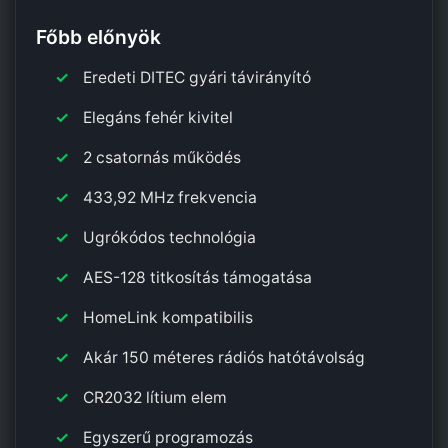
Főbb előnyök
Eredeti DITEC gyári távirányító
Elegáns fehér kivitel
2 csatornás működés
433,92 MHz frekvencia
Ugrókódos technológia
AES-128 titkosítás támogatása
HomeLink kompatibilis
Akár 150 méteres rádiós hatótávolság
CR2032 lítium elem
Egyszerű programozás