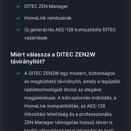
DITEC ZEN Manager
HomeLink rendszerek
Új generációs AES-128 kompatibilis DITEC
vezérlések
Miért válassza a DITEC ZEN2W
távirányítót?
A DITEC ZEN2W egy modern, biztonságos
és megbízható távirányító, amely a legújabb
rádiótechnológiát ötvözi az elegáns
megjelenéssel. A kétcsatornás működés, a
HomeLink kompatibilitás, az AES-128
titkosítási lehetőség és a professzionális
ZEN Manager támogatás hosszú távon is
kiváló választássá teszi lakossági és ipari