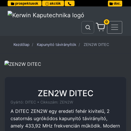
prospektusok
akciók
doc.
0
Kezdőlap
Kapunyitó távirányítók
ZEN2W DITEC
ZEN2W DITEC
Gyártó: DITEC • Cikkszám: ZEN2W
A DITEC ZEN2W egy eredeti fehér kivitelű, 2
csatornás ugrókódos kapunyitó távirányító,
amely 433,92 MHz frekvencián működik. Modern