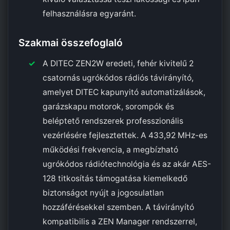
felhasználásra egyaránt.
Szakmai összefoglaló
A DITEC ZEN2W eredeti, fehér kivitelű 2
csatornás ugrókódos rádiós távirányító,
amelyet DITEC kapunyitó automatizálások,
garázskapu motorok, sorompók és
beléptető rendszerek professzionális
vezérlésére fejlesztettek. A 433,92 MHz-es
működési frekvencia, a megbízható
ugrókódos rádiótechnológia és az akár AES-
128 titkosítás támogatása kiemelkedő
biztonságot nyújt a jogosulatlan
hozzáférésekkel szemben. A távirányító
kompatibilis a ZEN Manager rendszerrel,