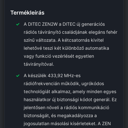
Termékleírás
A DITEC ZEN2W a DITEC új generációs
rádiós távirányító családjának elegáns fehér
színű változata. A kétcsatornás kivitel
lehetővé teszi két különböző automatika
vagy funkció vezérlését egyetlen
távirányítóval.
A készülék 433,92 MHz-es
rádiófrekvencián működik, ugrókódos
technológiát alkalmaz, amely minden egyes
használatkor új biztonsági kódot generál. Ez
jelentősen növeli a rádiós kommunikáció
biztonságát, és megakadályozza a
jogosulatlan másolási kísérleteket. A ZEN