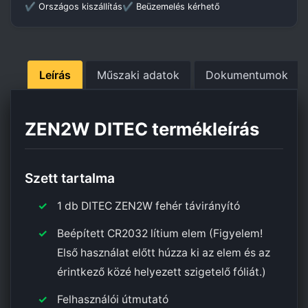
✔ Országos kiszállítás
✔ Beüzemelés kérhető
Leírás
Műszaki adatok
Dokumentumok
ZEN2W DITEC termékleírás
Szett tartalma
1 db DITEC ZEN2W fehér távirányító
Beépített CR2032 lítium elem (Figyelem!
Első használat előtt húzza ki az elem és az
érintkező közé helyezett szigetelő fóliát.)
Felhasználói útmutató