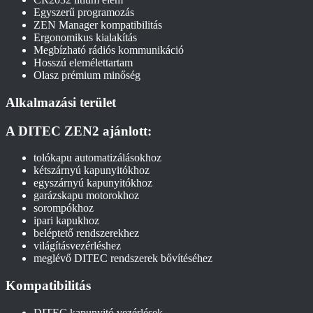
Egyszerű programozás
ZEN Manager kompatibilitás
Ergonomikus kialakítás
Megbízható rádiós kommunikáció
Hosszú elemélettartam
Olasz prémium minőség
Alkalmazási terület
A DITEC ZEN2 ajánlott:
tolókapu automatizálásokhoz
kétszárnyú kapunyitókhoz
egyszárnyú kapunyitókhoz
garázskapu motorokhoz
sorompókhoz
ipari kapukhoz
beléptető rendszerekhez
világításvezérléshez
meglévő DITEC rendszerek bővítéséhez
Kompatibilitás
DITEC kapunyitó vezérlések