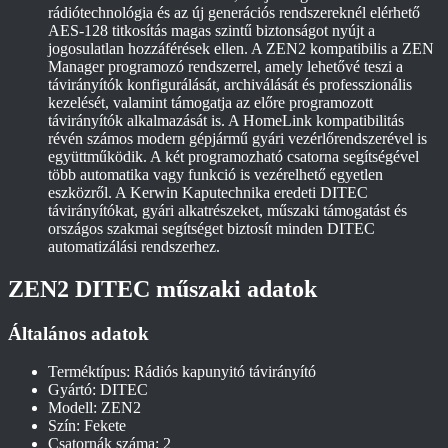
rádiótechnológia és az új generációs rendszereknél elérhető
AES-128 titkosítás magas szintű biztonságot nyújt a
jogosulatlan hozzáférések ellen. A ZEN2 kompatibilis a ZEN
Manager programozó rendszerrel, amely lehetővé teszi a
távirányítók konfigurálását, archiválását és professzionális
kezelését, valamint támogatja az előre programozott
távirányítók alkalmazását is. A HomeLink kompatibilitás
révén számos modern gépjármű gyári vezérlőrendszerével is
együttműködik. A két programozható csatorna segítségével
több automatika vagy funkció is vezérelhető egyetlen
eszközről. A Kerwin Kaputechnika eredeti DITEC
távirányítókat, gyári alkatrészeket, műszaki támogatást és
országos szakmai segítséget biztosít minden DITEC
automatizálási rendszerhez.
ZEN2 DITEC műszaki adatok
Általános adatok
Terméktípus: Rádiós kapunyitó távirányító
Gyártó: DITEC
Modell: ZEN2
Szín: Fekete
Csatornák száma: 2