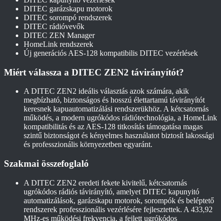
DITEC garázskapu motorok
DITEC sorompó rendszerek
DITEC rádióvevők
DITEC ZEN Manager
HomeLink rendszerek
Új generációs AES-128 kompatibilis DITEC vezérlések
Miért válassza a DITEC ZEN2 távirányítót?
A DITEC ZEN2 ideális választás azok számára, akik
megbízható, biztonságos és hosszú élettartamú távirányítót
keresnek kapuautomatizálási rendszerükhöz. A kétcsatornás
működés, a modern ugrókódos rádiótechnológia, a HomeLink
kompatibilitás és az AES-128 titkosítás támogatása magas
szintű biztonságot és kényelmes használatot biztosít lakossági
és professzionális környezetben egyaránt.
Szakmai összefoglaló
A DITEC ZEN2 eredeti fekete kivitelű, kétcsatornás
ugrókódos rádiós távirányító, amelyet DITEC kapunyitó
automatizálások, garázskapu motorok, sorompók és beléptető
rendszerek professzionális vezérlésére fejlesztettek. A 433,92
MHz-es működési frekvencia, a fejlett ugrókódos