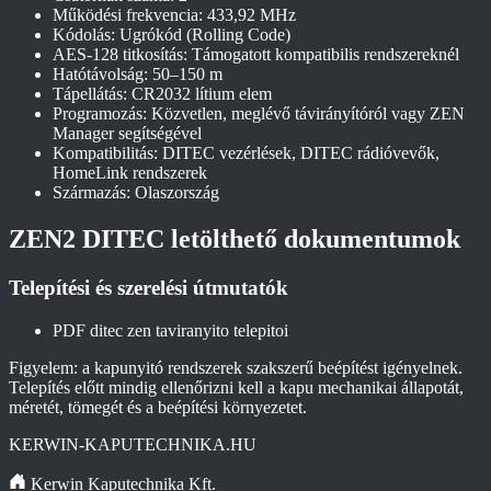
Működési frekvencia: 433,92 MHz
Kódolás: Ugrókód (Rolling Code)
AES-128 titkosítás: Támogatott kompatibilis rendszereknél
Hatótávolság: 50–150 m
Tápellátás: CR2032 lítium elem
Programozás: Közvetlen, meglévő távirányítóról vagy ZEN
Manager segítségével
Kompatibilitás: DITEC vezérlések, DITEC rádióvevők,
HomeLink rendszerek
Származás: Olaszország
ZEN2 DITEC letölthető dokumentumok
Telepítési és szerelési útmutatók
PDF
ditec zen taviranyito telepitoi
Figyelem: a kapunyitó rendszerek szakszerű beépítést igényelnek.
Telepítés előtt mindig ellenőrizni kell a kapu mechanikai állapotát,
méretét, tömegét és a beépítési környezetet.
KERWIN-KAPUTECHNIKA.HU
Kerwin Kaputechnika Kft.