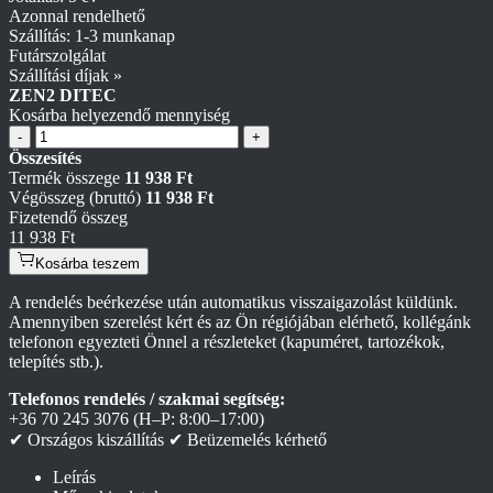
Azonnal rendelhető
Szállítás: 1-3 munkanap
Futárszolgálat
Szállítási díjak »
ZEN2 DITEC
Kosárba helyezendő mennyiség
-
+
Összesítés
Termék összege
11 938 Ft
Végösszeg (bruttó)
11 938 Ft
Fizetendő összeg
11 938 Ft
Kosárba teszem
A rendelés beérkezése után automatikus visszaigazolást küldünk.
Amennyiben szerelést kért és az Ön régiójában elérhető, kollégánk
telefonon egyezteti Önnel a részleteket (kapuméret, tartozékok,
telepítés stb.).
Telefonos rendelés / szakmai segítség:
+36 70 245 3076
(H–P: 8:00–17:00)
✔ Országos kiszállítás
✔ Beüzemelés kérhető
Leírás