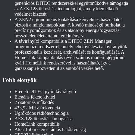
generációs DITEC rendszerekkel együttműködve támogatja
az AES-128 titkosítási technológiát, amely kiemelkedő
védelmet biztosít.
A ZEN2 ergonomikus kialakítása kényelmes használatot
biztosít a mindennapokban. A kiváló minőségű burkolat, a
precíz nyomógombok és az alacsony energiafogyasztás
hosszú elemélettartamot eredményez.
A távirányító kompatibilis a DITEC ZEN Manager
programozó rendszerrel, amely lehetővé teszi a távirányítók
professzionális kezelését, archiválását és konfigurálását. A
HomeLink kompatibilitás révén számos modern gépjármű
gyári HomeLink rendszerével is használható, így a
garázskapu közvetlenül az autóból vezérelhető.
Főbb előnyök
Eredeti DITEC gyári távirányító
Elegáns fekete kivitel
2 csatornás működés
433,92 MHz frekvencia
Ugrókódos rádiótechnológia
AES-128 titkosítás támogatása
HomeLink kompatibilis
Akár 150 méteres rádiós hatótávolság
CR2032 lítium elem