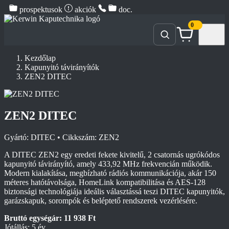
prospektusok
akciók
doc.
0
Kezdőlap
Kapunyitó távirányítók
ZEN2 DITEC
ZEN2 DITEC
Gyártó: DITEC • Cikkszám: ZEN2
A DITEC ZEN2 egy eredeti fekete kivitelű, 2 csatornás ugrókódos
kapunyitó távirányító, amely 433,92 MHz frekvencián működik.
Modern kialakítása, megbízható rádiós kommunikációja, akár 150
méteres hatótávolsága, HomeLink kompatibilitása és AES-128
biztonsági technológiája ideális választássá teszi DITEC kapunyitók,
garázskapuk, sorompók és beléptető rendszerek vezérlésére.
Bruttó egységár: 11 938 Ft
Jótállás: 5 év