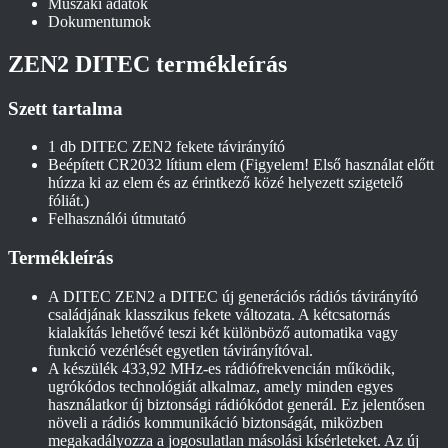
Műszaki adatok
Dokumentumok
ZEN2 DITEC termékleírás
Szett tartalma
1 db DITEC ZEN2 fekete távirányító
Beépített CR2032 lítium elem (Figyelem! Első használat előtt
húzza ki az elem és az érintkező közé helyezett szigetelő
fóliát.)
Felhasználói útmutató
Termékleírás
A DITEC ZEN2 a DITEC új generációs rádiós távirányító
családjának klasszikus fekete változata. A kétcsatornás
kialakítás lehetővé teszi két különböző automatika vagy
funkció vezérlését egyetlen távirányítóval.
A készülék 433,92 MHz-es rádiófrekvencián működik,
ugrókódos technológiát alkalmaz, amely minden egyes
használatkor új biztonsági rádiókódot generál. Ez jelentősen
növeli a rádiós kommunikáció biztonságát, miközben
megakadályozza a jogosulatlan másolási kísérleteket. Az új