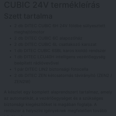
CUBIC 24V termékleírás
Szett tartalma
2 db DITEC CUBIC 6H 24V földbe süllyesztett
meghajtómotor
2 db DITEC CUBIC 6C alapozóház
2 db DITEC CUBIC 6L csatlakozó karozat
1 db DITEC CUBIC 6SBL karos kioldó rendszer
1 db DITEC LCU40H intelligens vezérlőegység
beépített rádióvevővel
1 pár DITEC LIN2 biztonsági fotocella
2 db DITEC ZEN kétcsatornás távirányító (ZEN2 /
ZEN2W)
A készlet egy komplett alaprendszert tartalmaz, amely
az automatikát, a vezérlőegységet és a szükséges
biztonsági kiegészítőket is magában foglalja. A
rendszer a helyszíni igényeknek megfelelően tovább