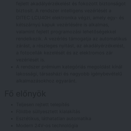
fejlett akadályérzékelést és fokozott biztonságot
biztosít. A rendszer intelligens vezérlését a
DITEC LCU40H elektronika végzi, amely egy- és
kétszárnyú kapuk vezérlésére is alkalmas,
valamint fejlett programozási lehetőségekkel
rendelkezik. A vezérlés támogatja az automatikus
zárást, a részleges nyitást, az akadályérzékelést,
a fotocellák kezelését és az elektromos zár
vezérlését is.
A rendszer prémium kategóriás megoldást kínál
lakossági, társasházi és nagyobb igénybevételű
alkalmazásokhoz egyaránt.
Fő előnyök
Teljesen rejtett telepítés
Földbe süllyesztett kialakítás
Esztétikus, láthatatlan automatika
Modern 24V-os technológia