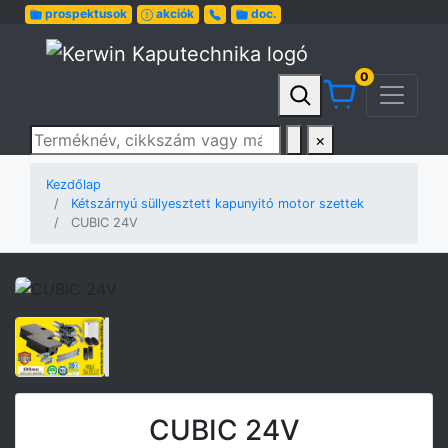
prospektusok
akciók
doc.
0
Termék keresése
×
Kezdőlap
Kétszárnyú süllyesztett kapunyitó motor szettek
CUBIC 24V
CUBIC 24V