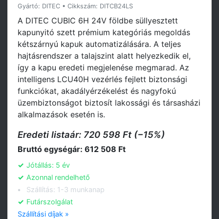
Gyártó: DITEC • Cikkszám: DITCB24LS
A DITEC CUBIC 6H 24V földbe süllyesztett
kapunyitó szett prémium kategóriás megoldás
kétszárnyú kapuk automatizálására. A teljes
hajtásrendszer a talajszint alatt helyezkedik el,
így a kapu eredeti megjelenése megmarad. Az
intelligens LCU40H vezérlés fejlett biztonsági
funkciókat, akadályérzékelést és nagyfokú
üzembiztonságot biztosít lakossági és társasházi
alkalmazások esetén is.
Eredeti listaár: 720 598 Ft (−15%)
Bruttó egységár: 612 508 Ft
Jótállás: 5 év
Azonnal rendelhető
Szállítás: 1-3 munkanap
Futárszolgálat
Szállítási díjak »