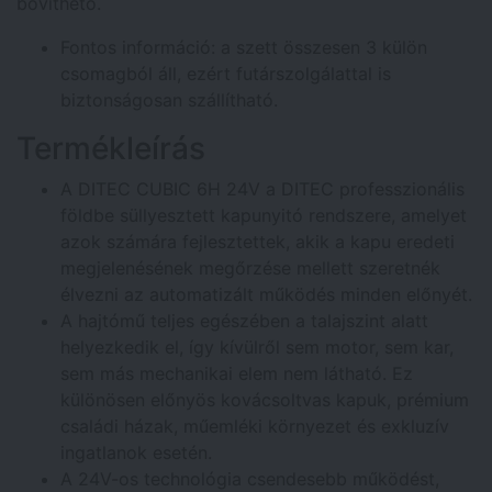
bővíthető.
Fontos információ: a szett összesen 3 külön
csomagból áll, ezért futárszolgálattal is
biztonságosan szállítható.
Termékleírás
A DITEC CUBIC 6H 24V a DITEC professzionális
földbe süllyesztett kapunyitó rendszere, amelyet
azok számára fejlesztettek, akik a kapu eredeti
megjelenésének megőrzése mellett szeretnék
élvezni az automatizált működés minden előnyét.
A hajtómű teljes egészében a talajszint alatt
helyezkedik el, így kívülről sem motor, sem kar,
sem más mechanikai elem nem látható. Ez
különösen előnyös kovácsoltvas kapuk, prémium
családi házak, műemléki környezet és exkluzív
ingatlanok esetén.
A 24V-os technológia csendesebb működést,