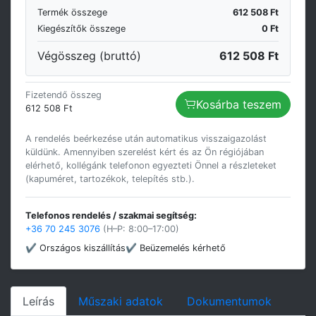
Termék összege
612 508 Ft
Kiegészítők összege
0 Ft
Végösszeg (bruttó)
612 508 Ft
Fizetendő összeg
Kosárba teszem
612 508 Ft
A rendelés beérkezése után automatikus visszaigazolást
küldünk. Amennyiben szerelést kért és az Ön régiójában
elérhető, kollégánk telefonon egyezteti Önnel a részleteket
(kapuméret, tartozékok, telepítés stb.).
Telefonos rendelés / szakmai segítség:
+36 70 245 3076
(H–P: 8:00–17:00)
✔ Országos kiszállítás
✔ Beüzemelés kérhető
Leírás
Műszaki adatok
Dokumentumok