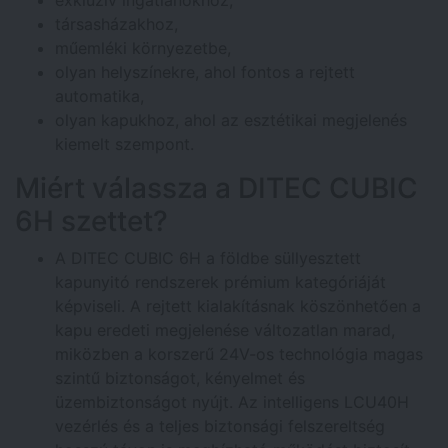
exkluzív ingatlanokhoz,
társasházakhoz,
műemléki környezetbe,
olyan helyszínekre, ahol fontos a rejtett
automatika,
olyan kapukhoz, ahol az esztétikai megjelenés
kiemelt szempont.
Miért válassza a DITEC CUBIC
6H szettet?
A DITEC CUBIC 6H a földbe süllyesztett
kapunyitó rendszerek prémium kategóriáját
képviseli. A rejtett kialakításnak köszönhetően a
kapu eredeti megjelenése változatlan marad,
miközben a korszerű 24V-os technológia magas
szintű biztonságot, kényelmet és
üzembiztonságot nyújt. Az intelligens LCU40H
vezérlés és a teljes biztonsági felszereltség