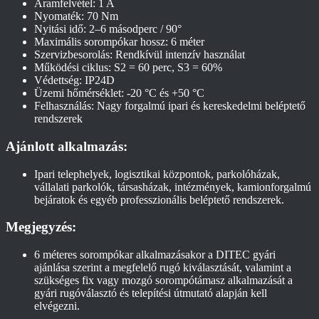
Áramfelvétel: 1 A
Nyomaték: 70 Nm
Nyitási idő: 2–6 másodperc / 90°
Maximális sorompókar hossz: 6 méter
Szervizbesorolás: Rendkívül intenzív használat
Működési ciklus: S2 = 60 perc, S3 = 60%
Védettség: IP24D
Üzemi hőmérséklet: -20 °C és +50 °C
Felhasználás: Nagy forgalmú ipari és kereskedelmi beléptető
rendszerek
Ajánlott alkalmazás:
Ipari telephelyek, logisztikai központok, parkolóházak,
vállalati parkolók, társasházak, intézmények, kamionforgalmú
bejáratok és egyéb professzionális beléptető rendszerek.
Megjegyzés:
6 méteres sorompókar alkalmazásakor a DITEC gyári
ajánlása szerint a megfelelő rugó kiválasztását, valamint a
szükséges fix vagy mozgó sorompótámasz alkalmazását a
gyári rugóválasztó és telepítési útmutató alapján kell
elvégezni.