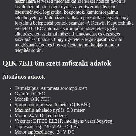
használatra tervezett mechanikai szerkezet hosszú távon is
kiváló üzembiztonságot nyújt. A rendszer ideális ipari
létesítmények, logisztikai központok, kamionforgalmú
telephelyek, parkolóházak, vállalati parkolók és egyéb nagy
forgalmú beléptetési pontok számára. A Kerwin Kaputechnika
eredeti DITEC automata sorompó rendszereket, gyári
alkatrészeket, szakmai műszaki tanácsadást és országos
kiszolgálást biztosít, hogy ügyfelei a legmagasabb szintű
megbízhatóságot és hosszú élettartamot kapják minden
telepítés során.
QIK 7EH 6m szett műszaki adatok
Általános adatok
Terméktípus: Automata sorompó szett
Gyártó: DITEC
Modell: QIK 7EH
Sorompókar hossza: 6 méter (QIKB60)
Maximális áthaladó nyílás: 5,8 méter
Motor: 24 V DC enkóderes
Vezérlés: DITEC EL31R intelligens vezérlőegység
Tápfeszültség: 230 V AC / 50 Hz
Motor tápfeszültsége: 24 V DC