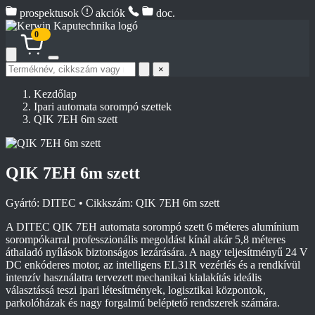
prospektusok
akciók
doc.
0
Termék
×
keresése
Kezdőlap
Ipari automata sorompó szettek
QIK 7EH 6m szett
QIK 7EH 6m szett
Gyártó: DITEC • Cikkszám: QIK 7EH 6m szett
A DITEC QIK 7EH automata sorompó szett 6 méteres alumínium
sorompókarral professzionális megoldást kínál akár 5,8 méteres
áthaladó nyílások biztonságos lezárására. A nagy teljesítményű 24 V
DC enkóderes motor, az intelligens EL31R vezérlés és a rendkívül
intenzív használatra tervezett mechanikai kialakítás ideális
választássá teszi ipari létesítmények, logisztikai központok,
parkolóházak és nagy forgalmú beléptető rendszerek számára.