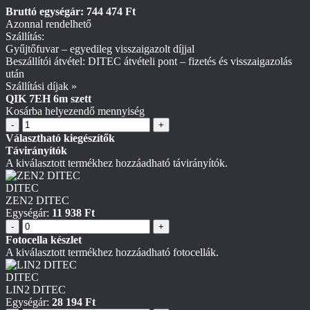
Bruttó egységár: 744 474 Ft
Azonnal rendelhető
Szállítás:
Gyűjtőfuvar – egyedileg visszaigazolt díjjal
Beszállítói átvétel: DITEC átvételi pont – fizetés és visszaigazolás
után
Szállítási díjak »
QIK 7EH 6m szett
Kosárba helyezendő mennyiség
-
+
Választható kiegészítők
Távirányítók
A kiválasztott termékhez hozzáadható távirányítók.
DITEC
ZEN2 DITEC
Egységár:
11 938 Ft
-
+
Fotocella készlet
A kiválasztott termékhez hozzáadható fotocellák.
DITEC
LIN2 DITEC
Egységár:
28 194 Ft