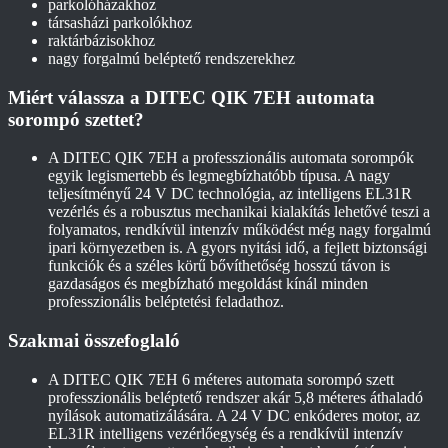
parkolóházakhoz
társasházi parkolókhoz
raktárbázisokhoz
nagy forgalmú beléptető rendszerekhez
Miért válassza a DITEC QIK 7EH automata
sorompó szettet?
A DITEC QIK 7EH a professzionális automata sorompók
egyik legismertebb és legmegbízhatóbb típusa. A nagy
teljesítményű 24 V DC technológia, az intelligens EL31R
vezérlés és a robusztus mechanikai kialakítás lehetővé teszi a
folyamatos, rendkívül intenzív működést még nagy forgalmú
ipari környezetben is. A gyors nyitási idő, a fejlett biztonsági
funkciók és a széles körű bővíthetőség hosszú távon is
gazdaságos és megbízható megoldást kínál minden
professzionális beléptetési feladathoz.
Szakmai összefoglaló
A DITEC QIK 7EH 6 méteres automata sorompó szett
professzionális beléptető rendszer akár 5,8 méteres áthaladó
nyílások automatizálására. A 24 V DC enkóderes motor, az
EL31R intelligens vezérlőegység és a rendkívül intenzív