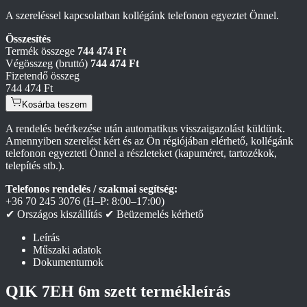
A szereléssel kapcsolatban kollégánk telefonon egyeztet Önnel.
Összesítés
Termék összege
744 474 Ft
Végösszeg (bruttó)
744 474 Ft
Fizetendő összeg
744 474 Ft
Kosárba teszem
A rendelés beérkezése után automatikus visszaigazolást küldünk.
Amennyiben szerelést kért és az Ön régiójában elérhető, kollégánk
telefonon egyezteti Önnel a részleteket (kapuméret, tartozékok,
telepítés stb.).
Telefonos rendelés / szakmai segítség:
+36 70 245 3076
(H–P: 8:00–17:00)
✔ Országos kiszállítás
✔ Beüzemelés kérhető
Leírás
Műszaki adatok
Dokumentumok
QIK 7EH 6m szett termékleírás