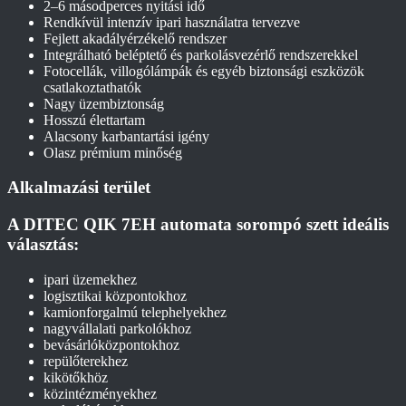
2–6 másodperces nyitási idő
Rendkívül intenzív ipari használatra tervezve
Fejlett akadályérzékelő rendszer
Integrálható beléptető és parkolásvezérlő rendszerekkel
Fotocellák, villogólámpák és egyéb biztonsági eszközök
csatlakoztathatók
Nagy üzembiztonság
Hosszú élettartam
Alacsony karbantartási igény
Olasz prémium minőség
Alkalmazási terület
A DITEC QIK 7EH automata sorompó szett ideális
választás:
ipari üzemekhez
logisztikai központokhoz
kamionforgalmú telephelyekhez
nagyvállalati parkolókhoz
bevásárlóközpontokhoz
repülőterekhez
kikötőkhöz
közintézményekhez