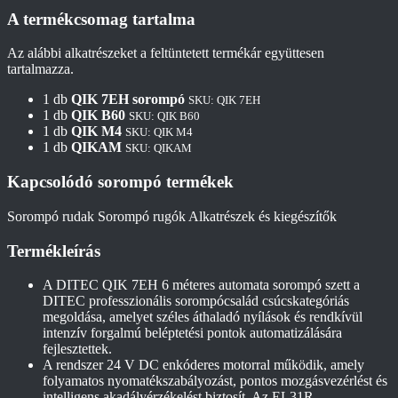
A termékcsomag tartalma
Az alábbi alkatrészeket a feltüntetett termékár együttesen
tartalmazza.
1 db
QIK 7EH sorompó
SKU: QIK 7EH
1 db
QIK B60
SKU: QIK B60
1 db
QIK M4
SKU: QIK M4
1 db
QIKAM
SKU: QIKAM
Kapcsolódó sorompó termékek
Sorompó rudak
Sorompó rugók
Alkatrészek és kiegészítők
Termékleírás
A DITEC QIK 7EH 6 méteres automata sorompó szett a
DITEC professzionális sorompócsalád csúcskategóriás
megoldása, amelyet széles áthaladó nyílások és rendkívül
intenzív forgalmú beléptetési pontok automatizálására
fejlesztettek.
A rendszer 24 V DC enkóderes motorral működik, amely
folyamatos nyomatékszabályozást, pontos mozgásvezérlést és
intelligens akadályérzékelést biztosít. Az EL31R