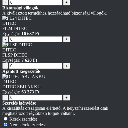
-
+
Biztonsági villogók
A kiválasztott termékhez hozzáadható biztonsági villogók.
DITEC
FL24 DITEC
Egységár:
16 637 Ft
-
+
DITEC
FLSP DITEC
Egységár:
7 620 Ft
-
+
Ajánlott kiegészítők
DITEC
DITEC SBU AKKU
Egységár:
63 373 Ft
-
+
Szerelés igénylése
A kiszállítás országosan elérhető. A helyszíni szerelést csak
meghatározott régiókban tudjuk vállalni.
Kérek szerelést
Nem kérek szerelést