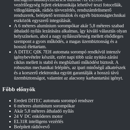
vezérlőegység fejlett elektronikája lehetővé teszi fotocellák,
villogólámpák, rádiós távvezérlés, rendszámfelismerő
rendszerek, beléptető terminálok és egyéb biztonságtechnikai
eszközök egyszerű integrálását.
A 6 méteres alumínium sorompókar akár 5,8 méteres szabad
áthaladó nyílás lezárására alkalmas, így kiváló választás olyan
helyszíneken, ahol a nagy nyílásszélesség mellett elsődleges
szempont a gyors működés, a magas üzembiztonság és a
hosszú élettartam.
A DITEC QIK 7EH automata sorompó rendkívül intenzív
igénybevételre készült, ezért napi több száz nyitási-zárási
ciklus mellett is stabil és megbízható működést biztosít. A
robusztus mechanikai felépítés, az ipari minőségű alkatrészek
és a korszerű elektronika együtt garantálják a hosszú távú
üzembiztonságot, valamint az alacsony karbantartási igényt.
Főbb előnyök
Eredeti DITEC automata sorompó rendszer
6 méteres alumínium sorompókar
Akár 5,8 méteres áthaladó nyílás
24 V DC enkóderes motor
EL31R intelligens vezérlés
Beépített rádióvevő