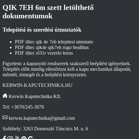
QIK 7EH 6m szett letölthető
dokumentumok
Telepítési és szerelési útmutatók
PDF
ditec qik 4e 7eh telepitesi utmutato
PDF
ditec qik4e qik7eh rugo beallitas
PDF
ditec el31r vezerlo leiras
Figyelem: a kapunyitó rendszerek szakszerű beépítést igényelnek.
Telepítés előtt mindig ellenőrizni kell a kapu mechanikai állapotát,
méretét, tömegét és a beépítési környezetet.
KERWIN-KAPUTECHNIKA.HU
Kerwin Kaputechnika Kft.
Tel: +3670/245-3076
kerwin.kaputechnika@gmail.com
Székhely: 3263 Domoszló Táncsics M. u. 6