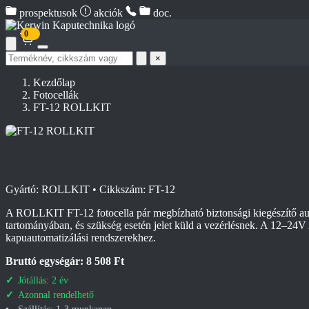
prospektusok
akciók
doc.
0
Termék
×
keresése
Kezdőlap
Fotocellák
FT-12 ROLLKIT
Gyártó: ROLLKIT • Cikkszám: FT-12
A ROLLKIT FT-12 fotocella pár megbízható biztonsági kiegészítő au
tartományában, és szükség esetén jelet küld a vezérlésnek. A 12–24V 
kapuautomatizálási rendszerekhez.
Bruttó egységár: 8 508 Ft
Jótállás: 2 év
Azonnal rendelhető
Szállítás: 1-3 munkanap