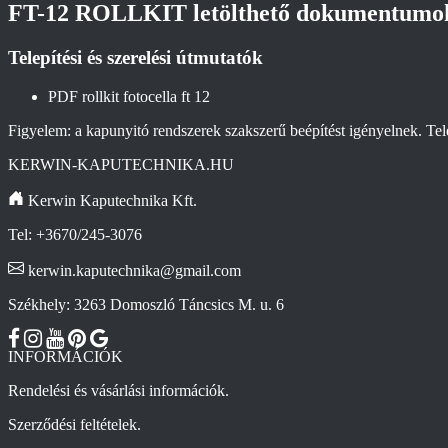
FT-12 ROLLKIT letölthető dokumentumo
Telepítési és szerelési útmutatók
PDF
rollkit fotocella ft 12
Figyelem: a kapunyitó rendszerek szakszerű beépítést igényelnek. Telep
KERWIN-KAPUTECHNIKA.HU
Kerwin Kaputechnika Kft.
Tel: +3670/245-3076
kerwin.kaputechnika@gmail.com
Székhely: 3263 Domoszló Táncsics M. u. 6
INFORMÁCIÓK
Rendelési és vásárlási információk.
Szerződési feltételek.