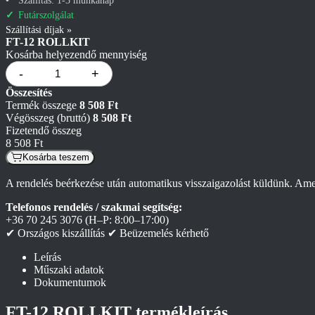
Futárszolgálat
Szállítási díjak »
FT-12 ROLLKIT
Kosárba helyezendő mennyiség
-
+
Összesítés
Termék összege
8 508 Ft
Végösszeg (bruttó)
8 508 Ft
Fizetendő összeg
8 508 Ft
Kosárba teszem
A rendelés beérkezése után automatikus visszaigazolást küldünk. Amenn
Telefonos rendelés / szakmai segítség:
+36 70 245 3076
(H–P: 8:00–17:00)
✔ Országos kiszállítás
✔ Beüzemelés kérhető
Leírás
Műszaki adatok
Dokumentumok
FT-12 ROLLKIT termékleírás