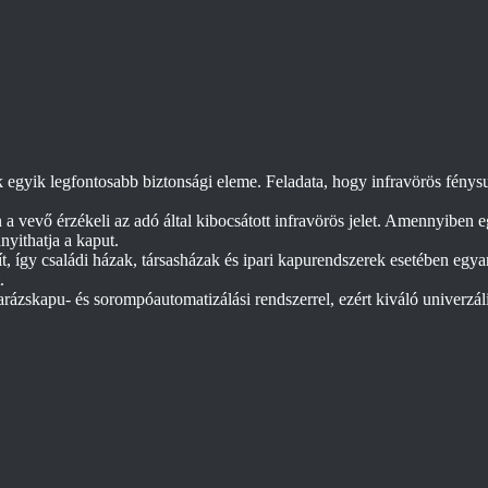
 egyik legfontosabb biztonsági eleme. Feladata, hogy infravörös fénysu
vevő érzékeli az adó által kibocsátott infravörös jelet. Amennyiben eg
nyithatja a kaput.
ít, így családi házak, társasházak és ipari kapurendszerek esetében egya
.
rázskapu- és sorompóautomatizálási rendszerrel, ezért kiváló univerzál