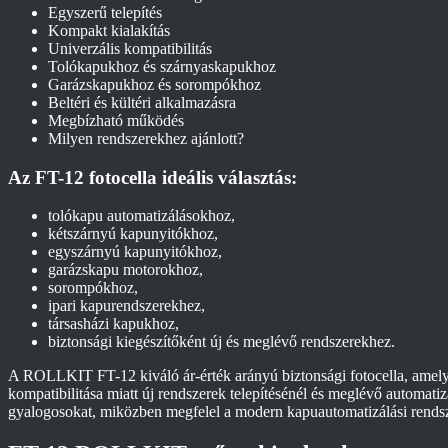
Egyszerű telepítés
Kompakt kialakítás
Univerzális kompatibilitás
Tolókapukhoz és szárnyaskapukhoz
Garázskapukhoz és sorompókhoz
Beltéri és kültéri alkalmazásra
Megbízható működés
Milyen rendszerekhez ajánlott?
Az FT-12 fotocella ideális választás:
tolókapu automatizálásokhoz,
kétszárnyú kapunyitókhoz,
egyszárnyú kapunyitókhoz,
garázskapu motorokhoz,
sorompókhoz,
ipari kapurendszerekhez,
társasházi kapukhoz,
biztonsági kiegészítőként új és meglévő rendszerekhez.
A ROLLKIT FT-12 kiváló ár-érték arányú biztonsági fotocella, amely 
kompatibilitása miatt új rendszerek telepítésénél és meglévő automati
gyalogosokat, miközben megfelel a modern kapuautomatizálási rendsz