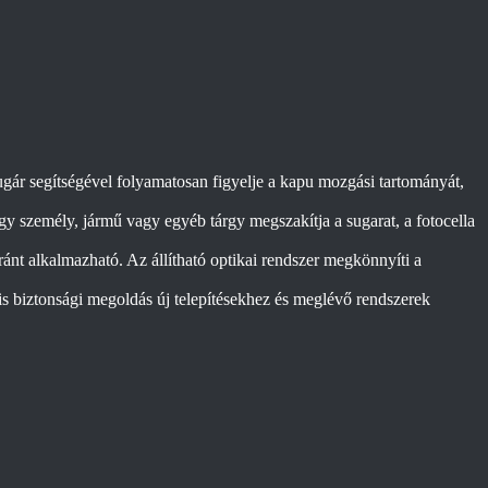
gár segítségével folyamatosan figyelje a kapu mozgási tartományát,
y személy, jármű vagy egyéb tárgy megszakítja a sugarat, a fotocella
ránt alkalmazható. Az állítható optikai rendszer megkönnyíti a
is biztonsági megoldás új telepítésekhez és meglévő rendszerek