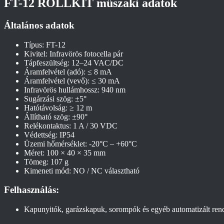
FT-12 ROLLKIT műszaki adatok
Általános adatok
Típus: FT-12
Kivitel: Infravörös fotocella pár
Tápfeszültség: 12–24 VAC/DC
Áramfelvétel (adó): ≤ 8 mA
Áramfelvétel (vevő): ≤ 30 mA
Infravörös hullámhossz: 940 nm
Sugárzási szög: ±5°
Hatótávolság: ≥ 12 m
Állítható szög: ±90°
Relékontaktus: 1 A / 30 VDC
Védettség: IP54
Üzemi hőmérséklet: -20°C – +60°C
Méret: 100 × 40 × 35 mm
Tömeg: 107 g
Kimeneti mód: NO / NC választható
Felhasználás:
Kapunyitók, garázskapuk, sorompók és egyéb automatizált rend