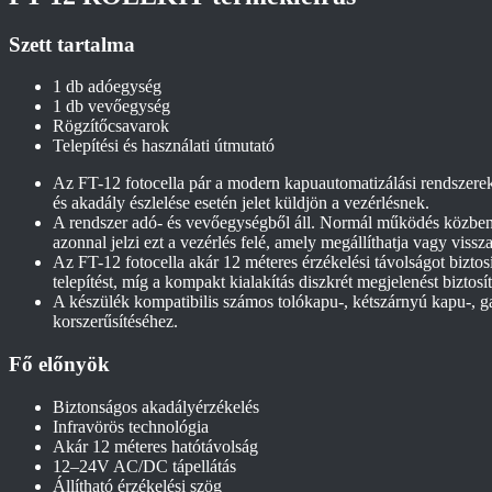
Szett tartalma
1 db adóegység
1 db vevőegység
Rögzítőcsavarok
Telepítési és használati útmutató
Az FT-12 fotocella pár a modern kapuautomatizálási rendszerek
és akadály észlelése esetén jelet küldjön a vezérlésnek.
A rendszer adó- és vevőegységből áll. Normál működés közben a 
azonnal jelzi ezt a vezérlés felé, amely megállíthatja vagy vissza
Az FT-12 fotocella akár 12 méteres érzékelési távolságot biztos
telepítést, míg a kompakt kialakítás diszkrét megjelenést biztosít
A készülék kompatibilis számos tolókapu-, kétszárnyú kapu-, ga
korszerűsítéséhez.
Fő előnyök
Biztonságos akadályérzékelés
Infravörös technológia
Akár 12 méteres hatótávolság
12–24V AC/DC tápellátás
Állítható érzékelési szög