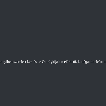
yiben szerelést kért és az Ön régiójában elérhető, kollégánk telefonon e