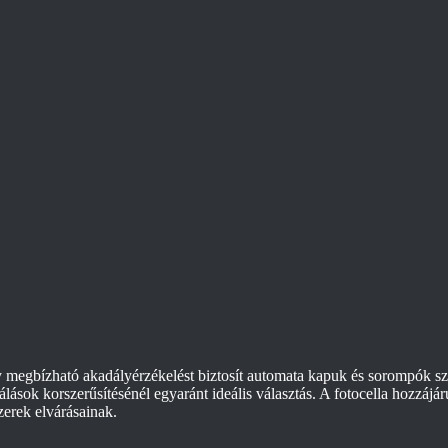
megbízható akadályérzékelést biztosít automata kapuk és sorompók szá
zálások korszerűsítésénél egyaránt ideális választás. A fotocella hozzá
erek elvárásainak.