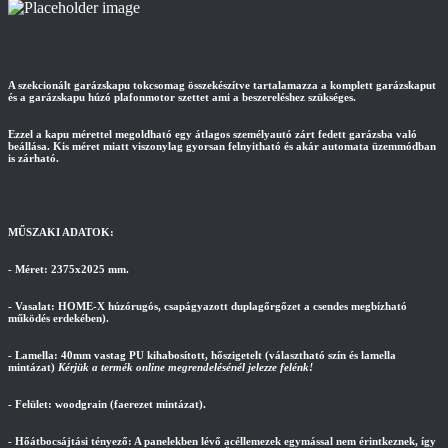
A szekcionált garázskapu tokcsomag összekészítve tartalamazza a komplett garázskaput
és a garázskapu húzó plafonmotor szettet ami a beszereléshez szükséges.
Ezzel a kapu mérettel megoldható egy átlagos személyautó zárt fedett garázsba való
beállása. Kis méret miatt viszonylag gyorsan felnyitható és akár automata üzemmódban
is zárható.
MŰSZAKI ADATOK:
- Méret: 2375x2025 mm.
- Vasalat: HOME-X húzórugós, csapágyazott duplagőrgőzet a csendes megbízható
működés erdekében).
- Lamella: 40mm vastag PU kihabosított, hőszigetelt (választható szín és lamella
mintázat)
Kérjük a termék online megrendelésénél jelezze felénk!
- Felület: woodgrain (faerezet mintázat).
- Hőátbocsájtási tényező: A panelekben lévő acéllemezek egymással nem érintkeznek, így