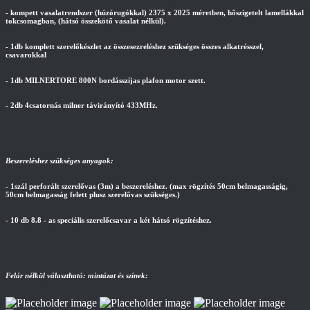
- kompett vasalatrendszer (húzórugókkal) 2375 x 2025 méretben, hőszigetelt lamellákkal
tokcsomagban, (hátsó összekötő vasalat nélkül).
- 1db komplett szerelőkészlet az összesezreléshez szükséges összes alkatrésszel,
csavarokkal
- 1db MILNERTORE 800N bordásszíjas plafon motor szett.
- 2db 4csatornás milner távirányító 433MHz.
Beszereléshez szükséges anyagok:
- 1szál perforált szerelővas (3m) a beszereléshez. (max rögzítés 50cm belmagasságig,
50cm belmagasság felett plusz szerelővas szükséges.)
- 10 db 8.8 - as speciális szerelőcsavar a két hátsó rögzítéshez.
Felár nélkül választható: mintázat és színek: