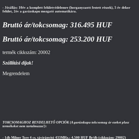
- Jótállás: 10év a komplett felületvédelemre (horganyzaott festett részek), 5 év dekor
felület, 2év a garázskapu mozgató automatikára.
Bruttó ár/tokcsomag: 316.495 HUF
Bruttó ár/tokcsomag: 253.200 HUF
termék cikkszám: 20002
Szállítási díjak!
Megrendelem
TOKCSOMAGHOZ RENDELHETŐ OPCIÓK (A garázskapu tokcsomag ár ezeket plusz
termékeket nem tartalmazza!):
- 1db Milner Tore 4 cs. távirányitó 433MHz.: 4.500 HUF Br/db (cikkszám: 29002)