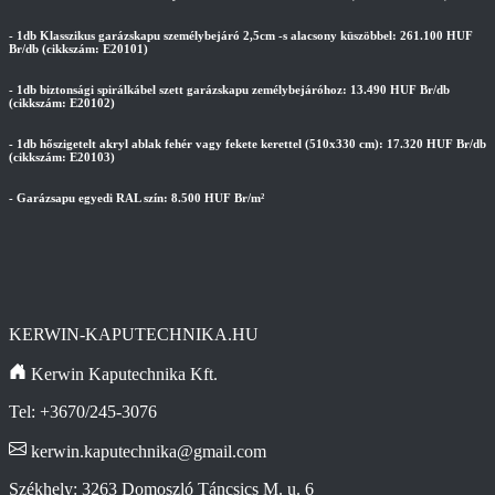
- 1db Klasszikus garázskapu személybejáró 2,5cm -s alacsony küszöbbel: 261.100 HUF
Br/db (cikkszám: E20101)
- 1db biztonsági spirálkábel szett garázskapu zemélybejáróhoz: 13.490 HUF Br/db
(cikkszám: E20102)
- 1db hőszigetelt akryl ablak fehér vagy fekete kerettel (510x330 cm): 17.320 HUF Br/db
(cikkszám: E20103)
- Garázsapu egyedi RAL szín: 8.500 HUF Br/m²
KERWIN-KAPUTECHNIKA.HU
Kerwin Kaputechnika Kft.
Tel: +3670/245-3076
kerwin.kaputechnika@gmail.com
Székhely: 3263 Domoszló Táncsics M. u. 6