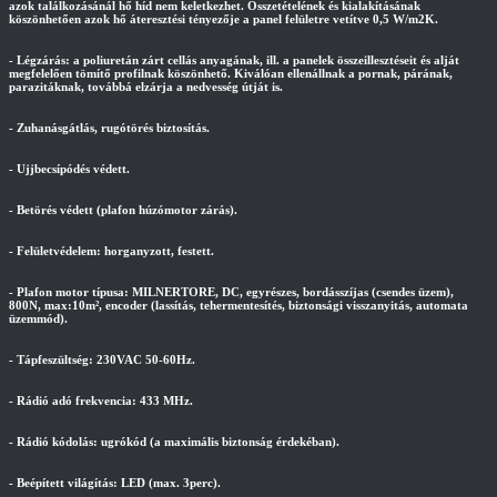
azok találkozásánál hő híd nem keletkezhet. Összetételének és kialakításának
köszönhetően azok hő áteresztési tényezője a panel felületre vetítve 0,5 W/m2K.
- Légzárás: a poliuretán zárt cellás anyagának, ill. a panelek összeillesztéseit és alját
megfelelően tömítő profilnak köszönhető. Kiválóan ellenállnak a pornak, párának,
parazitáknak, továbbá elzárja a nedvesség útját is.
- Zuhanásgátlás, rugótörés biztosítás.
- Ujjbecsípódés védett.
- Betörés védett (plafon húzómotor zárás).
- Felületvédelem: horganyzott, festett.
- Plafon motor típusa: MILNERTORE, DC, egyrészes, bordásszíjas (csendes üzem),
800N, max:10m², encoder (lassítás, tehermentesítés, biztonsági visszanyitás, automata
üzemmód).
- Tápfeszültség: 230VAC 50-60Hz.
- Rádió adó frekvencia: 433 MHz.
- Rádió kódolás: ugrókód (a maximális biztonság érdekéban).
- Beépített világítás: LED (max. 3perc).